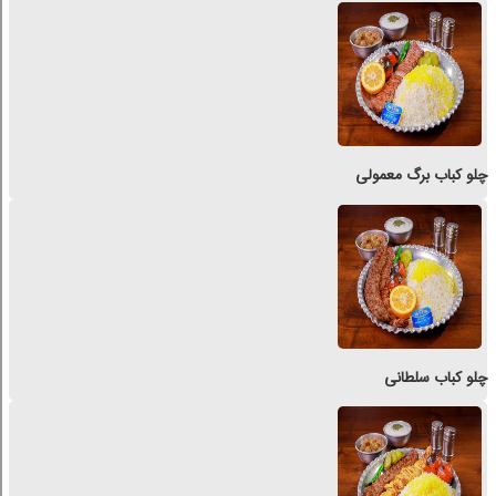
چلو کباب برگ معمولی
چلو کباب سلطانی