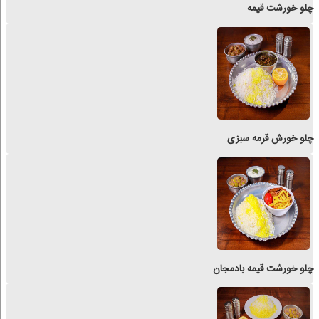
چلو خورشت قیمه
چلو خورش قرمه سبزی
چلو خورشت قیمه بادمجان