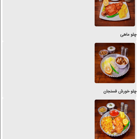
چلو ماهی
چلو خورش فسنجان