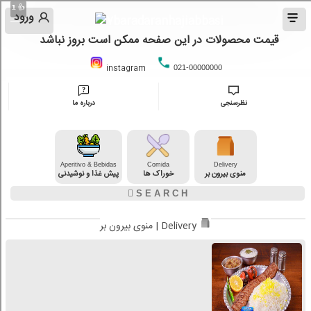
👍
👍
👍
1
1
1
ورود
قیمت محصولات در این صفحه ممکن است بروز نباشد
instagram
021-00000000
نظرسنجی
درباره ما
Aperitivo & Bebidas
Comida
Delivery
منوی بیرون بر
خوراک ها
پیش غذا و نوشیدنی
منوی بیرون بر | Delivery