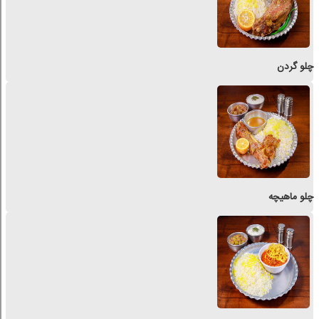
چلو گردن
چلو ماهیچه