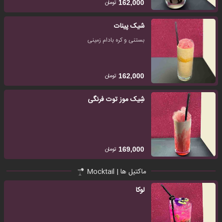
تومان
162,000
شیک پینات
بستنی و کره بادام زمینی
تومان
162,000
شِیک موز توت فرنگی
تومان
169,000
ماکتیل ها | Mocktail
لوکا