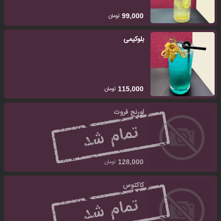
تومان
99,000
بلو‌کیمی
تومان
115,000
اورنج فروت
تومان
128,000
کاکتوس