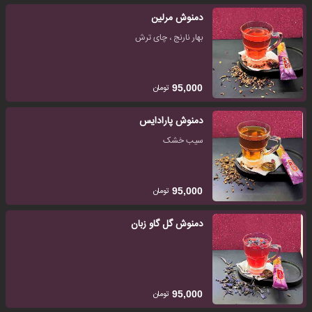
دمنوش مرلین
بهار نارنج ، چای ترش
تومان
95,000
دمنوش پارادایس
سیب خشک
تومان
95,000
دمنوش گل گاو زبان
تومان
95,000