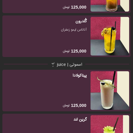
تومان
125,000
گُلدرون
آناناس لیمو زعفران
تومان
125,000
اسموتی | juice
پیناکولادا
تومان
125,000
گرین لند