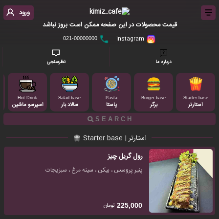
ورود
قیمت محصولات در این صفحه ممکن است بروز نباشد
instagram
021-00000000
درباره ما
نظرسنجی
Hot Drink
Salad base
Pasta
Burger base
Starter base
استارتر
برگر
پاستا
سالاد بار
اسپرسو ماشین
استارتر | Starter base
رول گریل چیز
پنیر پروسس ، بیکن ، سینه مرغ ، سبزیجات
تومان
225,000