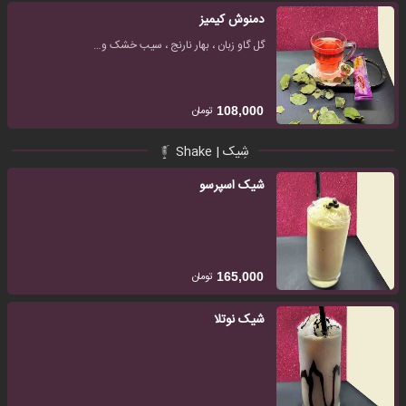
دمنوش کیمیز
گل گاو زبان ، بهار نارنج ، سیب خشک و…
تومان
108,000
شِیک | Shake
شیک اسپرسو
تومان
165,000
شیک‌ نوتلا