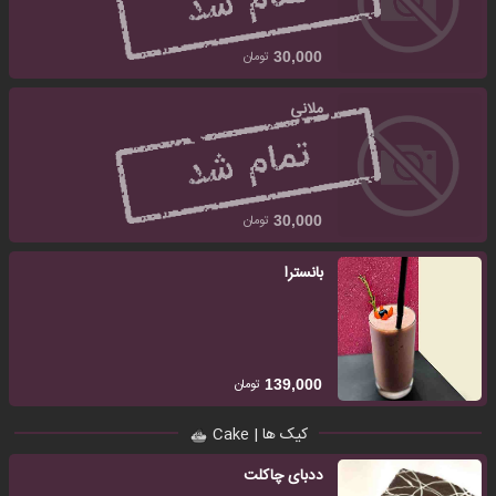
تومان
30,000
ملانی
تومان
30,000
بانسترا
تومان
139,000
کیک ها | Cake
ددبای چاکلت