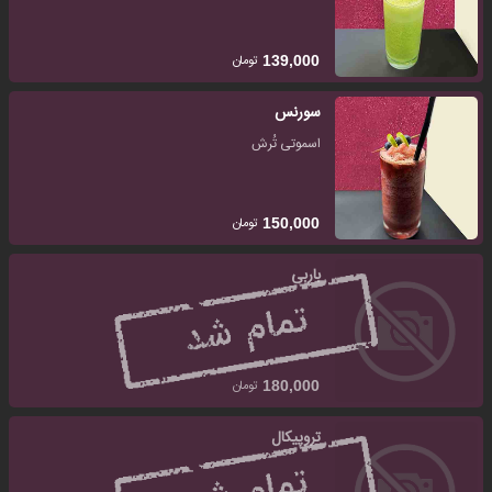
تومان
139,000
سورنس
اسموتی تُرش
تومان
150,000
باربی
تومان
180,000
تروپیکال