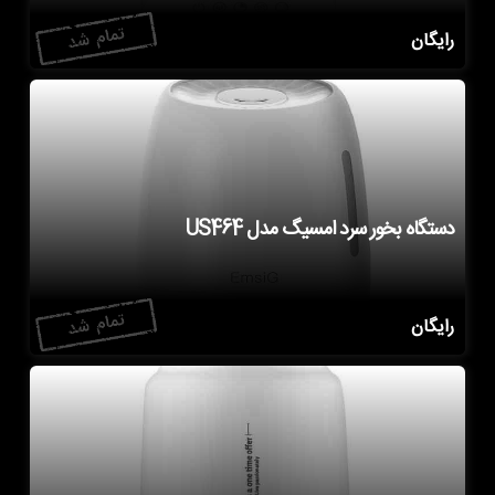
رایگان
دستگاه بخور سرد امسیگ مدل US464
رایگان