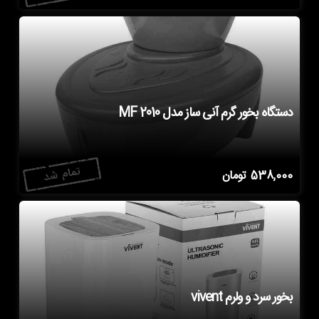
دستگاه بخور گرم آنی ساز مدل MF 2010
538,000
تومان
بخور سرد و ولرم vivent