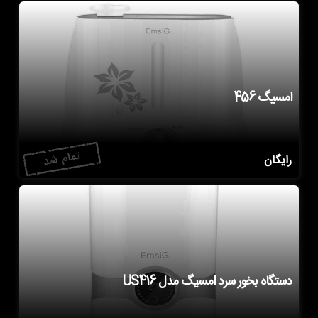
امسیگ 456
رایگان
دستگاه بخور سرد امسیگ مدل US416