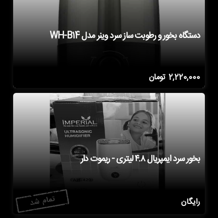
دستگاه بخور و رطوبت ساز سرد وینر مدل WH-B14
2,220,000
تومان
بخور سرد ایمپریال ۴.۸ لیتری - ریموت دار
رایگان