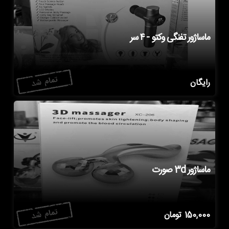
ماساژور تفنگی وکتو - ۴ سر
رایگان
ماساژور 3d صورت
150,000
تومان