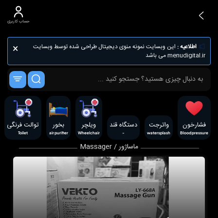
حساب کاربری
×
اطلاعیه :
این وبسایت نمونه منوی دیجیتال طراحی شده توسط وبسایت
menudigital.ir می باشد
فشارخون
واترجت
دستگاه قند
ویلچر
بخور
توالت فرنگی
Toilet
air purifier
Wheelchair
-
watersplash
Blood pressure
ماساژور / Massager