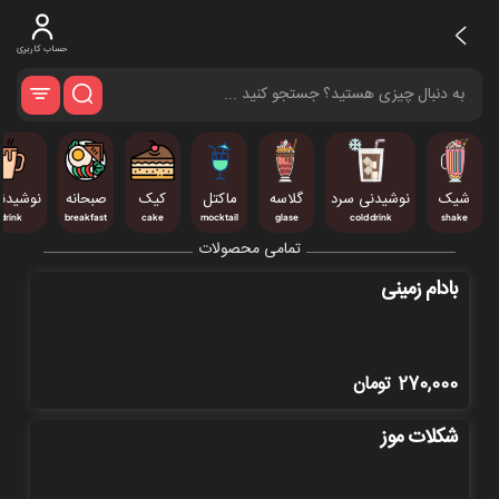
حساب کاربری
شیک
نوشیدنی سرد
گلاسه
ماکتل
کیک
صبحانه
نوشیدن
 drink
breakfast
cake
mocktail
glase
cold drink
shake
تمامی محصولات
بادام زمینی
270,000
تومان
شکلات موز