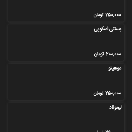
250,000
تومان
بستنی اسکوپی
200,000
تومان
موهیتو
250,000
تومان
لیموناد