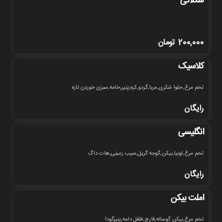
شکلاتی
200,000
تومان
کلاسیک
تخم مرغ,حلوا شکری,مربا,گردو,کره,پنیر,خامه,سبزی خوردن تازه
رایگان
انگلیسی
تخم مرغ,لوبیا,بیکن,گوجه گریل,سیب زمینی,هات داگ
رایگان
املت بیکن
تخم مرغ,بیکن گوساله,قارچ,فلفل دلمه,پنیرگودا