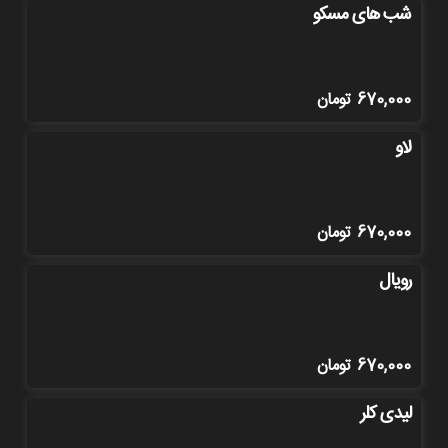
شب های مسکو
670,000
تومان
لاو
670,000
تومان
رویال
670,000
تومان
لیدی کلر