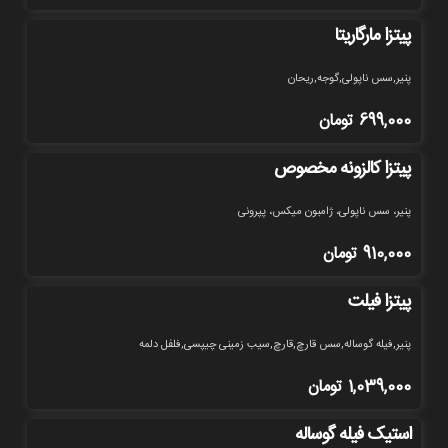
پیتزا مارگاریتا
پنیر,سس ناپولی,گوجه,ریحان
699,000
تومان
پیتزا کالزونه مخصوص
پنیر، سس ناپولی، ژامبون میکس، پپرونی
910,000
تومان
پیتزا فیلت
پنیر,فیله گوساله,سس قارچ,قارچ,سیب زمینی چیپسی,فلفل دلمه
1,039,000
تومان
استیک فیله گوساله