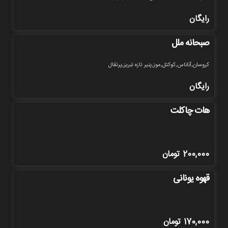
رایگان
صبحانه ملل
کروسان,آناناس,کوکتل,موز,پنیر تازه تبریز,پرتقال
رایگان
هات چاکلت
200,000
تومان
قهوه یونانی
170,000
تومان