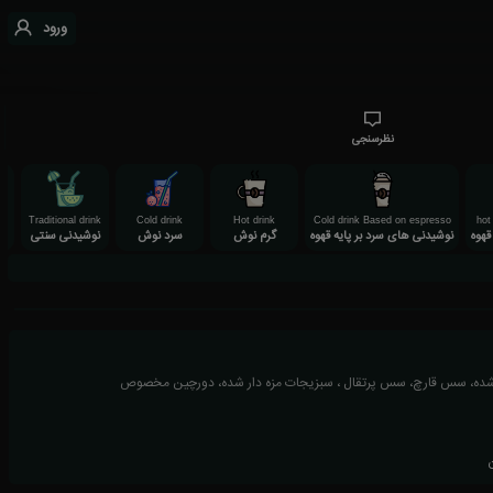
ورود
نظرسنجی
Traditional drink
Cold drink
Hot drink
Cold drink Based on espresso
hot
قهوه
نوشیدنی های سرد بر پایه قهوه
گرم نوش
سرد نوش
نوشیدنی سنتی
شده، سس قارچ، سس پرتقال ، سبزیجات مزه دار شده، دورچین مخصوص