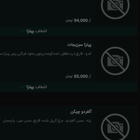
از
تومان
94,000
انتخاب
پیتزا
پیتزا سبزیجات
کدو ، قارچ,ذرت,فلفل دلمه,گوجه,زیتون,نخود فرنگی,پنیر پیتزا
از
تومان
85,000
انتخاب
پیتزا
آلفردو چیکن
پنه ، سس آلفردو ، مرغ گریل شده، قارچ، سس سیر ، پارمسان