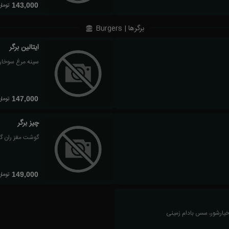
تومان
143,000
برگرها | Burgers
ایتالین برگر
سینه مرغ سوخاری،
تومان
147,000
چیز برگر
گوشت مغز ران گوس
تومان
149,000
 خیارشور، سس بادام زمینی