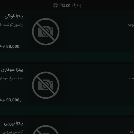
پیتزا | Pizza
پیتزا فونگی
گوجه
ژامبون گوشت، قار
از
توما
88,000
پیتزا سوخاری
وجه
سینه مرغ سوخاری
از
توما
93,000
پیتزا پپرونی
جه
کالباس پپرونی ،