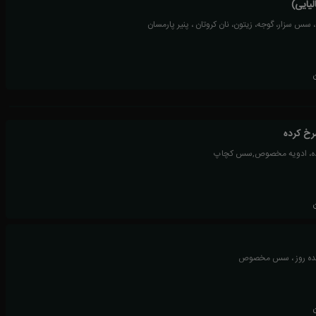
لیایی)
، سس سزار، گوجه، زیتون، نان کروتان ، پنیر پارمسان
خ کرده
ده، ادویه مخصوص,سس کچاپ
ده روز ، سس مخصوص