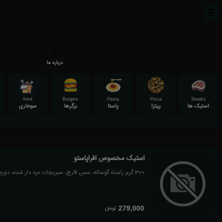
درباره ما
fried
Burgers
Pasta
Pizza
Steaks
استیک ها
پیتزا
پاستا
برگرها
سوخاری
استیک مخصوص افراپاستو
300 گرم راسته گوساله، سس قارچ، سبزیجات مزه دار شده، دورچین مخصوص
تومان
279,000