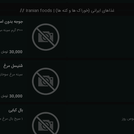
غذاهای ایرانی (خوراک ها و کته ها) | Iranian foods
جوجه بدون اس
300 گرم سینه مرغ، دورچین مخصوص روز
تومان
30,000
شنیسل مرغ
سینه مرغ سوخا
تومان
30,000
بال کبابی
1 سیخ بال مرغ مزه دار شده ، سس مخصوص ,دورچین مخصوص روز