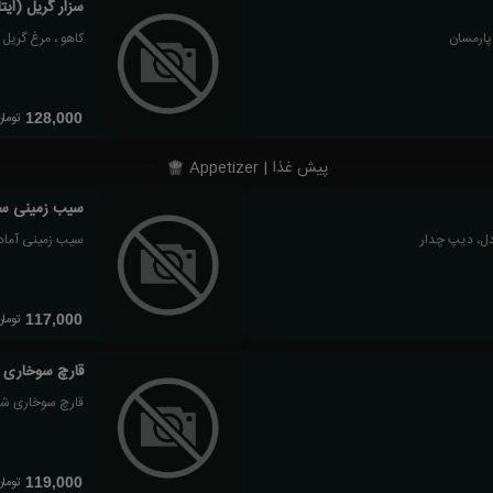
سزار گریل (ایتا
 پارمسان
کاهو ، مرغ گریل 
تومان
128,000
پیش غذا | Appetizer
سیب زمینی سر
ل، دیپ چدار
سیب زمینی آما
تومان
117,000
قارچ سوخاری
قارچ سوخاری ش
تومان
119,000