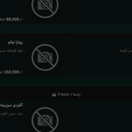
از
توما
88,000
پیتزا چانو
,سس گوجه
فیله گوساله، سس
از
تو
102,000
پاستا | Pasta
آلفردو سبزیجا
پنه ، سس آلفردو