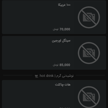
۱۰۰ عربیکا
تومان
70,000
سینگل اورجین
تومان
85,000
نوشیدنی گرم | hot drink
هات چاکلت