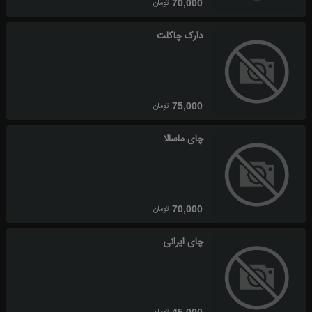
تومان
70,000
دارک چاکلت
تومان
75,000
چای ماسالا
تومان
70,000
چای ایرانی
45,000