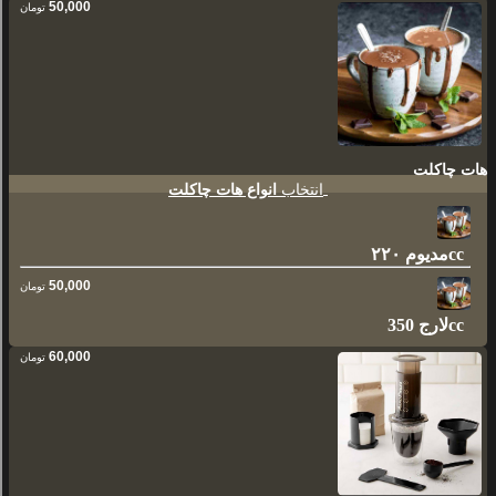
50,000
تومان
هات چاکلت
انتخاب
انواع هات چاکلت
مدیوم ۲۲۰cc
50,000
تومان
لارج 350cc
60,000
تومان