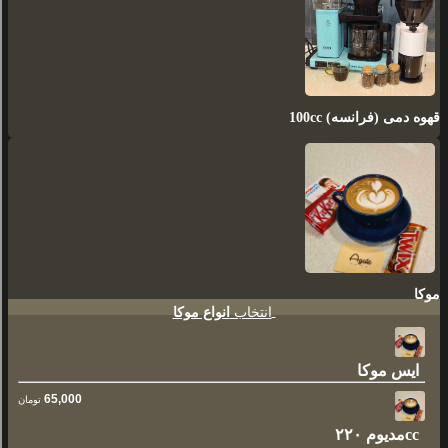
قهوه دمی (فرانسه) 100cc
موکا
انتخاب
انواع موکا
ایس موکا
65,000
تومان
مدیوم ۲۲۰cc