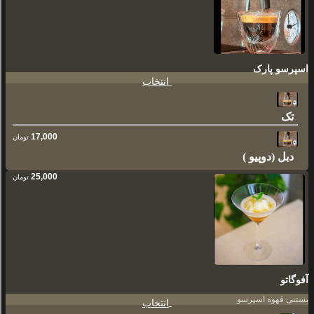
اسپرسو پارک
انتخاب
تک
17,000
تومان
دبل (دوپیو )
25,000
تومان
آفوگاتو
بستنی قهوه اسپرسو
انتخاب