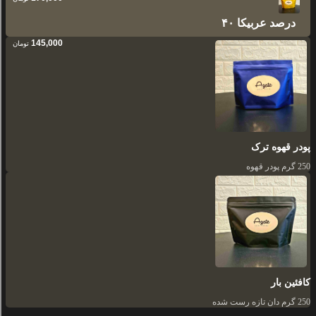
۴۰ درصد عربیکا
145,000
تومان
پودر قهوه ترک
250 گرم پودر قهوه
کافئین بار
250 گرم دان تازه رست شده