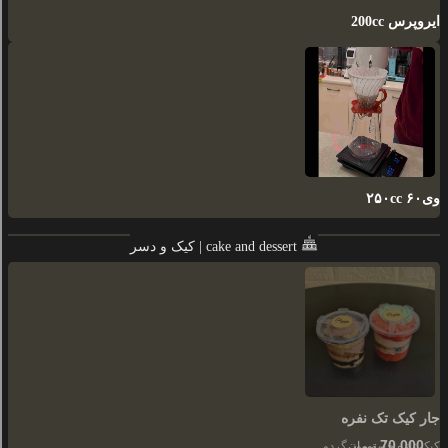
ایروپرس 200cc
وی۶۰ ۲۵۰cc
کیک و دسر | cake and dessert
جار کیک تک نفره
70,000
کیک تازه خامه موز گردو
تومان