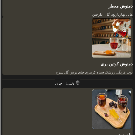
دمنوش معطر
هل ، بهارنارنج، گل ، دارچین
دمنوش کوئین بری
توت فرنگی زرشک سیاه کرنبری چای ترش گل سرخ
چای | TEA