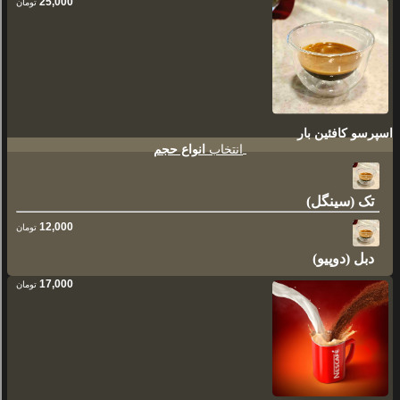
25,000
تومان
اسپرسو کافئین بار
انتخاب
انواع حجم
تک (سینگل)
12,000
تومان
دبل (دوپیو)
17,000
تومان