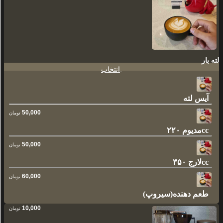
لته بار
انتخاب
آیس لته
50,000
تومان
مدیوم ۲۲۰cc
50,000
تومان
لارج ۳۵۰cc
60,000
تومان
طعم دهنده(سیروپ)
10,000
تومان