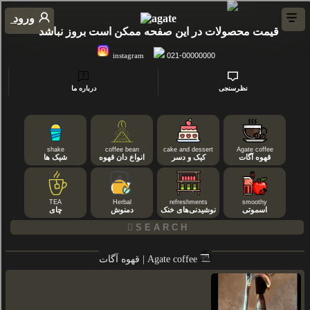
ورود
قیمت محصولات در این صفحه ممکن است بروز نباشد
instagram
021-00000000
نظرسنجی
درباره ما
shake
coffee bean
cake and dessert
Agate coffee
قهوه آگات
کیک و دسر
انواع دان قهوه
شیک ها
TEA
Herbal
refreshments
smoothy
اسموتی
نوشیدنی‌های خنک
دمنوش
چای
قهوه آگات | Agate coffee