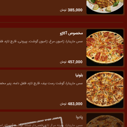
تومان
385,000
مخصوص آکاژو
سس مارینارا، ژامبون مرغ، ژامبون گوشت، پپرونی، قارچ تازه، ف
تومان
457,000
بلونیا
سس مارینارا، گوشت رست بیف، قارچ تازه، فلفل دلمه، پنیر م
تومان
483,000
پادوا
سس مارینارا، سینه مرغ تازه طعم دار شده، گوشت گوساله اسل