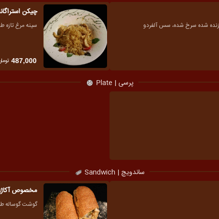
چیکن استراگان
 زنده شده سرخ شده، سس آلفردو
سینه مرغ تازه ط
تومان
487,000
پرسی | Plate
ساندویچ | Sandwich
مخصوص آکاژو
گوشت گوساله طعم