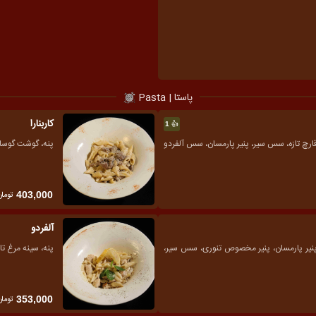
پاستا | Pasta
کاربنارا
👍
1
قارچ تازه، سس سیر، پنیر پارمسان، سس آلفردو
پنه، گوشت گوسال
تومان
403,000
آلفردو
، پنیر پارمسان، پنیر مخصوص تنوری، سس سیر،
پنه، سینه مرغ تا
تومان
353,000