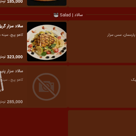
تومان
185,000
سالاد | Salad
سالاد سزار گری
ر پارمسان، سس سزار
کاهو پیچ، سینه 
تومان
323,000
سالاد سزار پنی
نیک
کاهو پیچ ، سینه
تومان
285,000