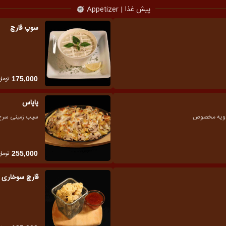
پیش غذا | Appetizer
سوپ قارچ
تومان
175,000
پاپاس
 ادویه مخصوص
سیب زمینی سرخ 
تومان
255,000
قارچ سوخاری