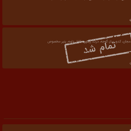
مجان، کدو، پیاز، گوجه، ذرت، زیتون، فلفل دلمه، پنیر مخصوص