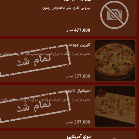
پپرونی قارچ پنیر مخصوص زیتون
تومان
477,000
کاپرین چیوسا
سس مارینارا، گوشت چرخ کرده، سوسیس تند، قارچ تازه، فلفل د
تومان
377,000
اسپشیال کالزون
سس مارینارا، ژامبون گوشت، ژامبون مرغ، قارچ تازه، فلفل دلمه
تومان
297,000
بلونیا آمریکایی