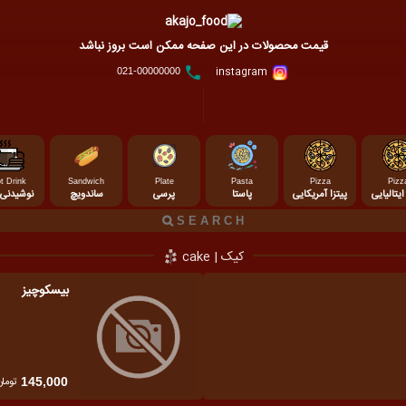
قیمت محصولات در این صفحه ممکن است بروز نباشد
instagram
021-00000000
t Drink
Sandwich
Plate
Pasta
Pizza
Pizz
ایتالیایی
پیتزا آمریکایی
پاستا
پرسی
ساندویچ
نوشیدنی 
کیک | cake
بیسکوچیز
تومان
145,000