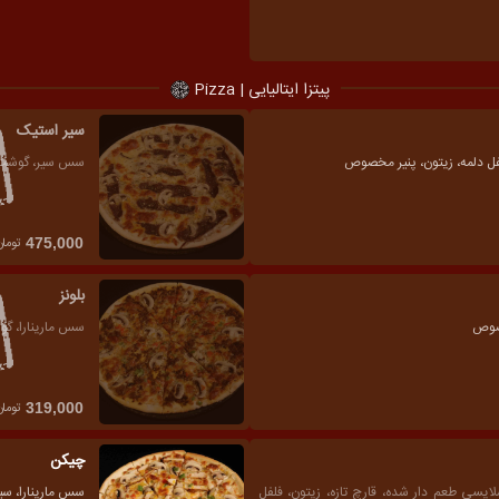
پیتزا ایتالیایی | Pizza
سیر استیک
لفل دلمه، زیتون، پنیر مخصوص
سس سیر، گوشت گ
تومان
475,000
بلونز
خصوص
سس مارینارا، گو
تومان
319,000
چیکن
ایسی طعم دار شده، قارچ تازه، زیتون، فلفل
سس مارینارا، سین