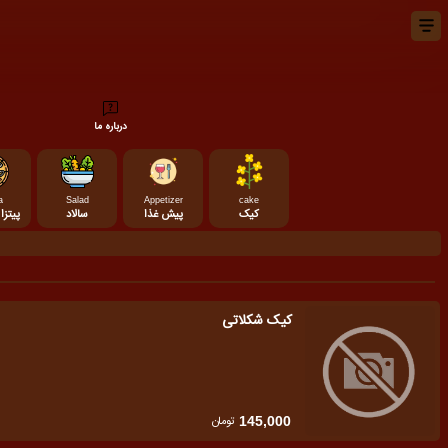
درباره ما
a
Salad
Appetizer
cake
کیک
پیش غذا
سالاد
پیتزا 
کیک شکلاتی
تومان
145,000