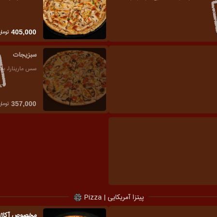
تومان
405,000
سبزیجات
سس مارینارا، باد
تومان
357,000
پیتزا آمریکایی | Pizza
مخصوص آکاژو