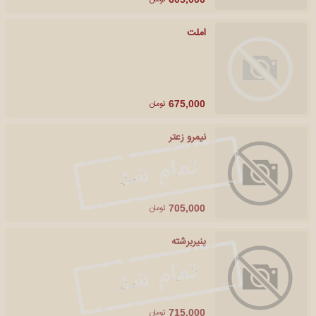
املت
تومان
675,000
نیمرو زعتر
تومان
705,000
پنیربرشته
تومان
715,000