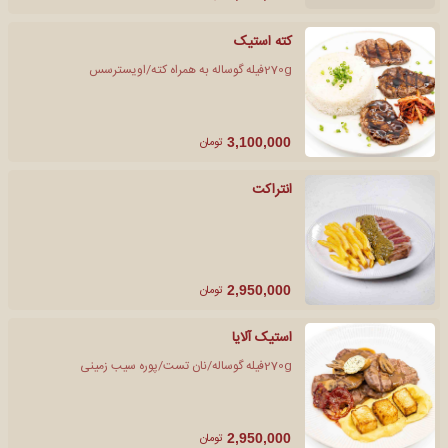
کته استیک
270gفیله گوساله به همراه کته/اویسترسس
تومان
3,100,000
انتراکت
تومان
2,950,000
استیک آلایا
270gفیله گوساله/نان تست/پوره سیب زمینی
تومان
2,950,000