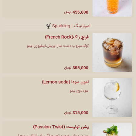
تومان
455,000
اسپارلینگ | Sparkling
فرنچ راک(French Rock)
کوکا،سیروپ دست ساز ایریش،اینفیوژن لیمو
تومان
395,000
لمون سودا (Lemon soda)
سودا،وج لیمو
تومان
315,000
پشن توئیست (Passion Twist)
سیروپ پشن فروت، توت فرنگی، آب آناناس، سودا