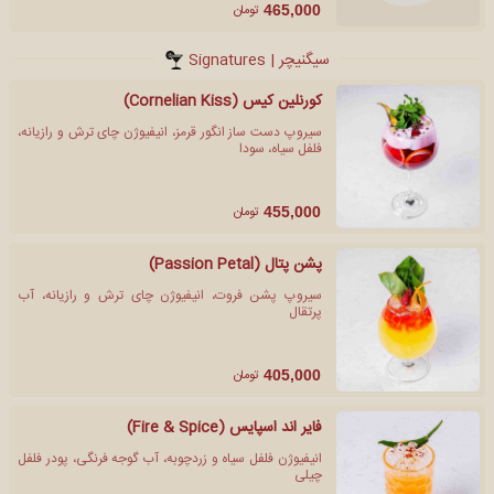
تومان
465,000
سیگنیچر | Signatures
کورنلین کیس (Cornelian Kiss)
سیروپ دست ساز انگور قرمز، انیفیوژن چای ترش و رازیانه،
فلفل سیاه، سودا
تومان
455,000
پشن پتال (Passion Petal)
سیروپ پشن فروت، انیفیوژن چای ترش و رازیانه، آب
پرتقال
تومان
405,000
فایر اند اسپایس (Fire & Spice)
انیفیوژن فلفل سیاه و زردچوبه، آب گوجه فرنگی، پودر فلفل
چیلی