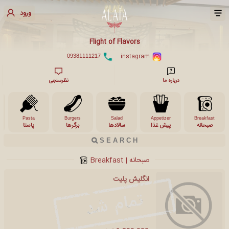
ورود
Flight of Flavors
instagram
09381111217
درباره ما
نظرسنجی
Pasta
Burgers
Salad
Appetizer
Breakfast
صبحانه
پیش غذا
سالادها
برگرها
پاستا
صبحانه | Breakfast
انگلیش پلیت