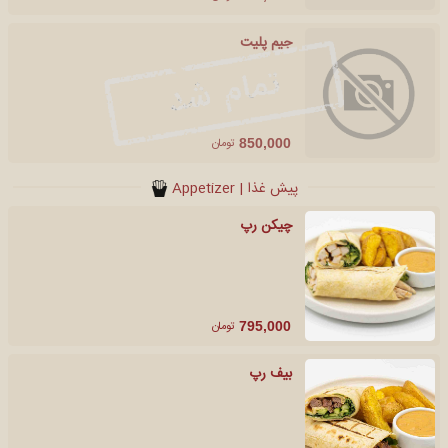
جیم پلیت
تومان
850,000
پیش غذا | Appetizer
چیکن رپ
تومان
795,000
بیف رپ