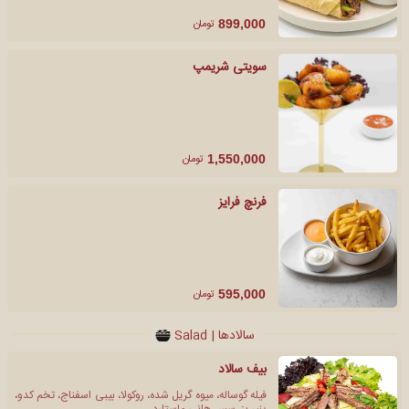
تومان
899,000
سویتی شریمپ
تومان
1,550,000
فرنچ فرایز
تومان
595,000
سالادها | Salad
بیف سالاد
فیله گوساله، میوه گریل شده، روکولا، بیبی اسفناج، تخم کدو،
پنیر بز، سس هانی ماستارد