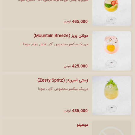
تومان
465,000
مونتن بریز (Mountain Breeze)
درینک میکسر مخصوص آلایا. فلفل سیاه. سودا
تومان
425,000
زستی اسپریتز (Zesty Spritz)
درینک میکسر مخصوص آلایا ، سودا
تومان
435,000
موهیتو