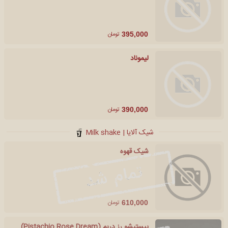
تومان
395,000
لیموناد
تومان
390,000
شیک آلایا | Milk shake
شیک قهوه
تومان
610,000
پیستیشو رز دریم (Pistachio Rose Dream)