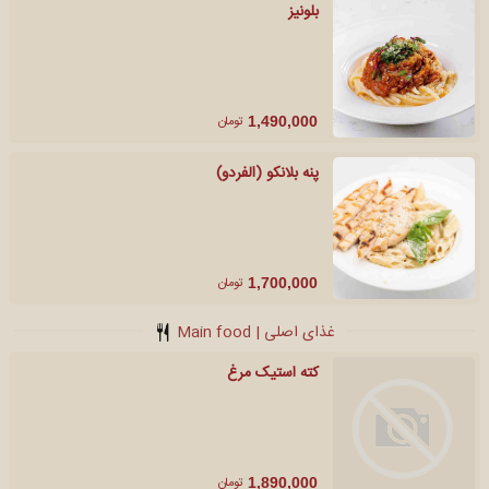
بلونیز
تومان
1,490,000
پنه بلانکو (الفردو)
تومان
1,700,000
غذای اصلی | Main food
کته استیک مرغ
تومان
1,890,000