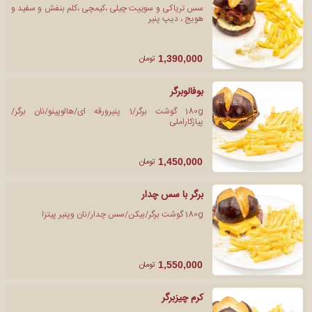
سس تریاکی و سوییت چیلی ،کیمچی ،کلم بنفش و سفید و
هویج ، دیپ پنیر
تومان
1,390,000
بوفالوبرگر
180g گوشت برگر/1 پنیرورقه ای/هالوپینو/نان برگر/
پیازکاراملی
تومان
1,450,000
برگر با سس چدار
180g گوشت برگر/بیکن/سس چدار/نان وپنیر پیتزا
تومان
1,550,000
کرم چیزبرگر