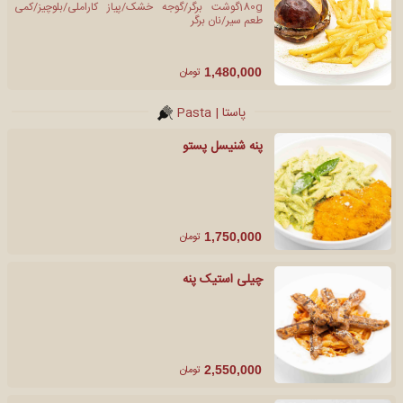
180gگوشت برگر/گوجه خشک/پیاز کاراملی/بلوچیز/کمی
طعم سیر/نان برگر
تومان
1,480,000
پاستا | Pasta
پنه شنیسل پستو
تومان
1,750,000
چیلی استیک پنه
تومان
2,550,000