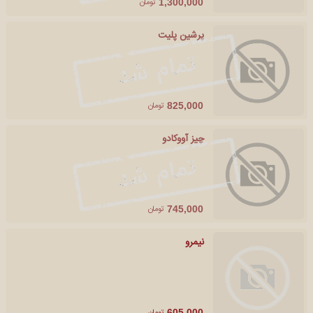
تومان
1,300,000
پرشین پلیت
تومان
825,000
چیز آووکادو
تومان
745,000
نیمرو
تومان
605,000