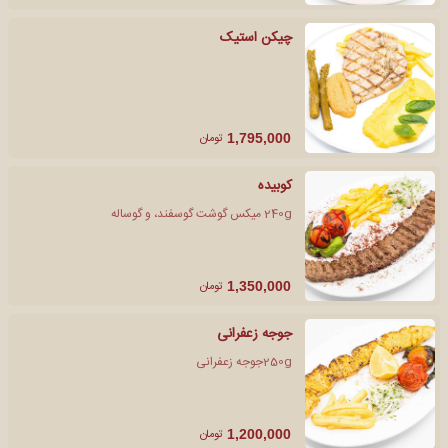
چیکن استیک
تومان
1,795,000
کوبیده
240g میکس گوشت گوسفند، و گوساله
تومان
1,350,000
جوجه زعفرانی
250gجوجه زعفرانی
تومان
1,200,000