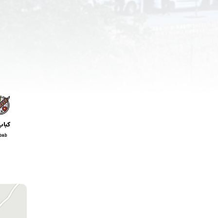
کباب
bab