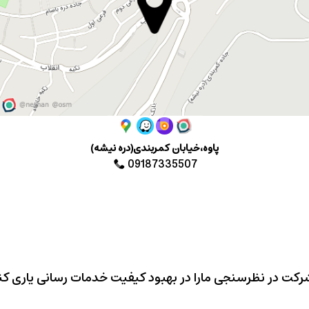
پاوه،خیابان کمربندی(دره نیشه)
09187335507
شرکت در نظرسنجی مارا در بهبود کیفیت خدمات رسانی یاری کن