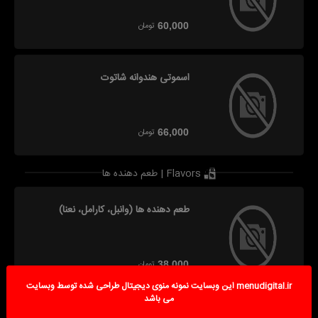
تومان
60,000
اسموتی هندوانه شاتوت
تومان
66,000
طعم دهنده ها | Flavors
طعم دهنده ها (وانبل، کارامل، نعنا)
تومان
38,000
این وبسایت نمونه منوی دیجیتال طراحی شده توسط وبسایت menudigital.ir
می باشد