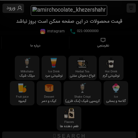
ورود
قیمت محصولات در این صفحه ممکن است بروز نباشد
instagram
021-00000000
نظرسنجی
درباره ما
Milkshake
Ice Drink
Herbal Tea
Hot Drink
نوشیدنی گرم
انواع دمنوش سنتی
نوشیدنی سرد
میلک شیک
Fruit juice
Dessert
Shake Crispi
Ice
گلاسه و بستنی
کریسپی شیک (مک فلری)
کیک و دسر
آبمیوه
Flavors
طعم دهنده ها