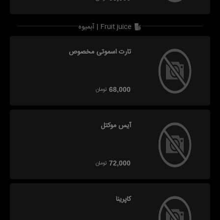
آبمیوه | Fruit juice
تارت اسموتی مخصوص
تومان
68,000
آیس موکتل
تومان
72,000
کاپرینا