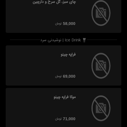
چای سبز، گل سرخ و دارچین
تومان
58,000
نوشیدنی سرد | Ice Drink
فراپه چینو
تومان
69,000
موکا فراپه چینو
تومان
71,000