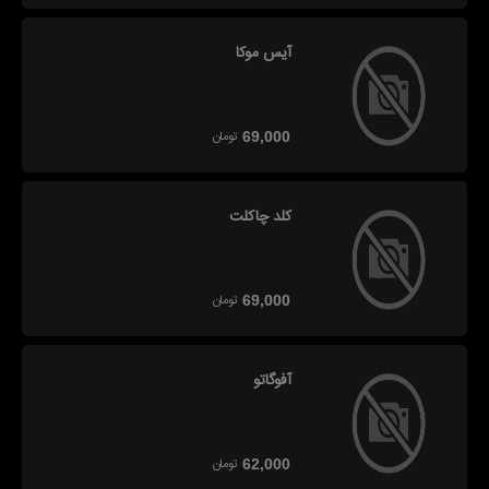
آیس موکا
تومان
69,000
کلد چاکلت
تومان
69,000
آفوگاتو
تومان
62,000