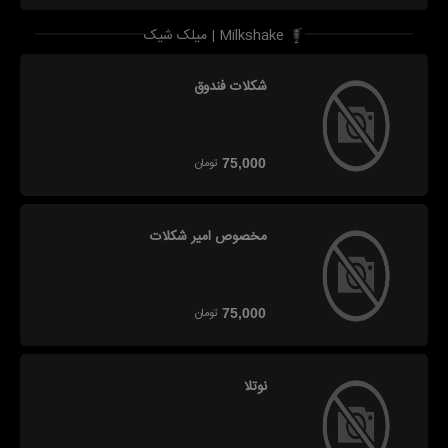
میلک شیک | Milkshake
شکلات فندوق
تومان
75,000
مخصوص امیر شکلات
تومان
75,000
نوتلا