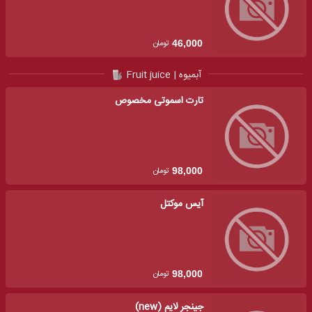
تومان
46,000
آبمیوه | Fruit juice
تارت اسموتی مخصوص
تومان
98,000
آیس موکتل
تومان
98,000
جینجر لایم (new)