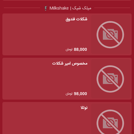
میلک شیک | Milkshake
شکلات فندوق
تومان
88,000
مخصوص امیر شکلات
تومان
98,000
نوتلا