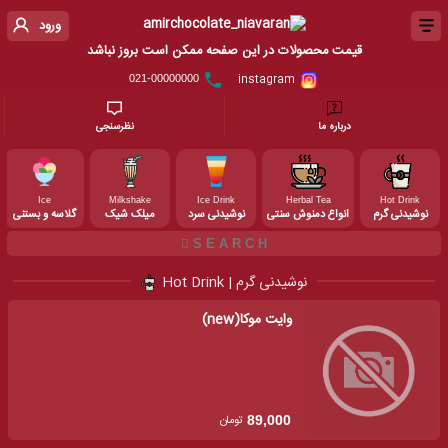
ورود
قیمت محصولات در این صفحه ممکن است بروز نباشد
instagram
021-00000000
درباره ما
نظرسنجی
Ice
Milkshake
Ice Drink
Herbal Tea
Hot Drink
نوشیدنی گرم
انواع دمنوش سنتی
نوشیدنی سرد
میلک شیک
گلاسه و بستنی
نوشیدنی گرم | Hot Drink
وایت موکا(new)
تومان
89,000