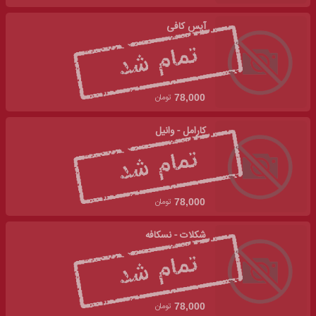
آیس کافی
تومان
78,000
کارامل - وانیل
تومان
78,000
شکلات - نسکافه
تومان
78,000