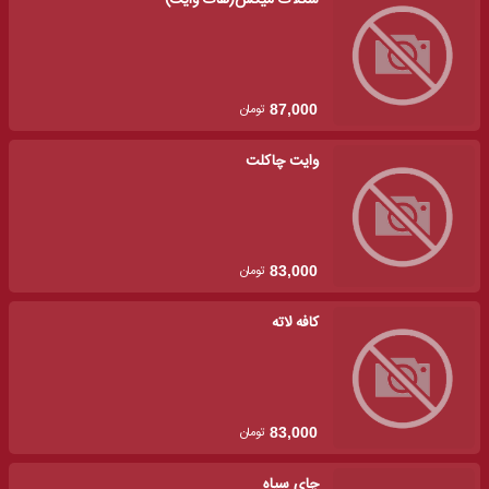
شکلات میکس(هات وایت)
تومان
87,000
وایت چاکلت
تومان
83,000
کافه لاته
تومان
83,000
چای سیاه