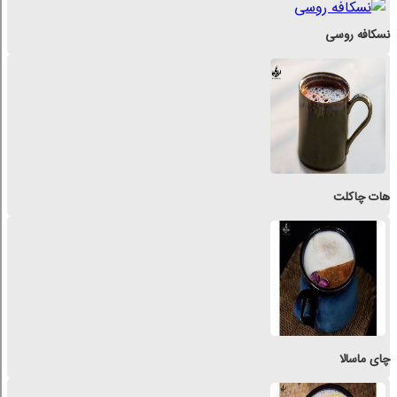
نسکافه روسی
هات چاکلت
چای ماسالا