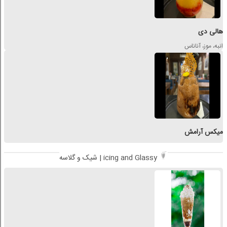
هالی دی
انبه، موز، آناناس
میکس آرامش
شیک و گلاسه | icing and Glassy