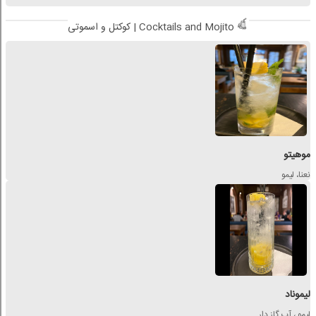
کوکتل و اسموتی | Cocktails and Mojito
موهیتو
نعنا، لیمو
لیموناد
لیمو ، آب گاز دار