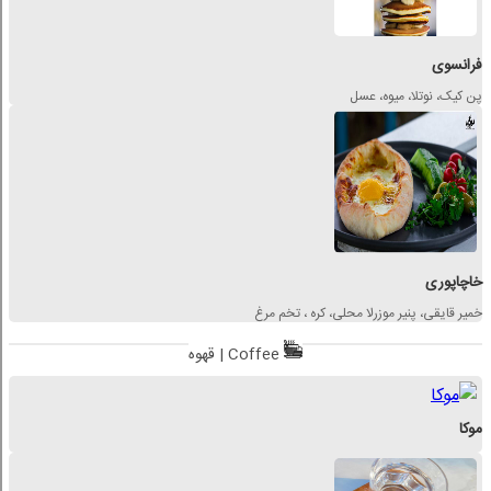
فرانسوی
پن کیک، نوتلا، میوه، عسل
خاچاپوری
خمیر قایقی، پنیر موزرلا محلی، کره ، تخم مرغ
قهوه | Coffee
موکا