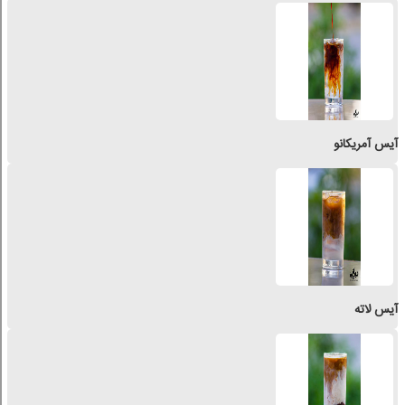
آیس آمریکانو
آیس لاته