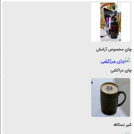
چای مخصوص آرامش
چای مراکشی
شیر نسکافه