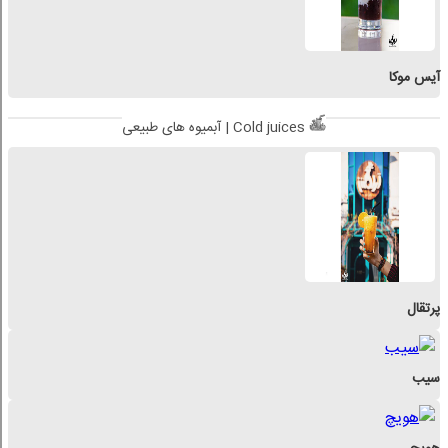
آیس موکا
آبمیوه های طبیعی | Cold juices
پرتقال
سیب