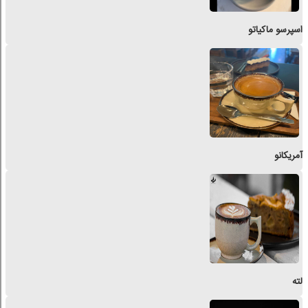
اسپرسو ماکیاتو
آمریکانو
لته