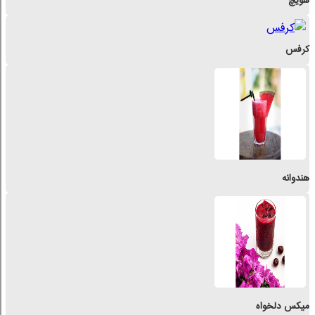
هویچ
کرفس
هندوانه
میکس دلخواه