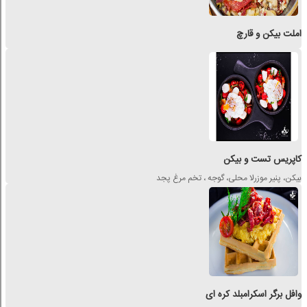
املت بیکن و قارچ
کاپریس تست و بیکن
بیکن، پنیر موزرلا محلی، گوجه ، تخم مرغ پجد
وافل برگر اسکرامبلد کره ای