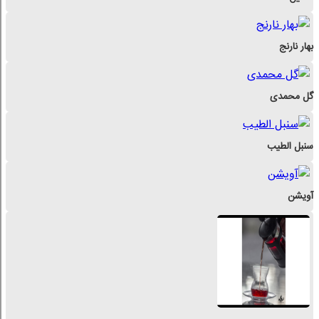
بهار نارنج
گل محمدی
سنبل الطیب
آویشن