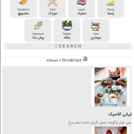
Sandwich
food
steak
Pasta
پاستا
استیک
خوراک
ساندویچ
Appetizer
Salads
fried
سوخاری
سالاد
پیش غذا
صبحانه | Breakfast
ایرانی کلاسیک
پنیر، خیار و گوجه، عسل، گردو، خامه، تخم مرغ