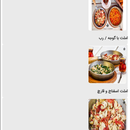
املت با گوجه / رب
املت اسفناج و قارچ