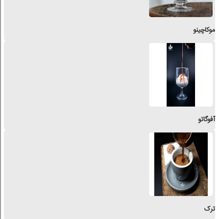
موکاچینو
آفوگاتو
ترک