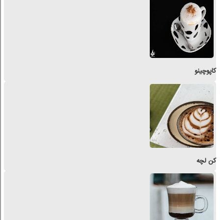
کاپوچینو
کن لچه