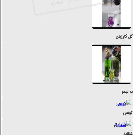
گل گاوزبان
به لیمو
کوهی
شقایق