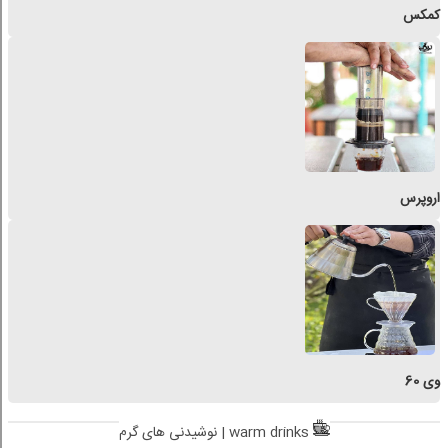
کمکس
اروپرس
وی 60
نوشیدنی های گرم | warm drinks