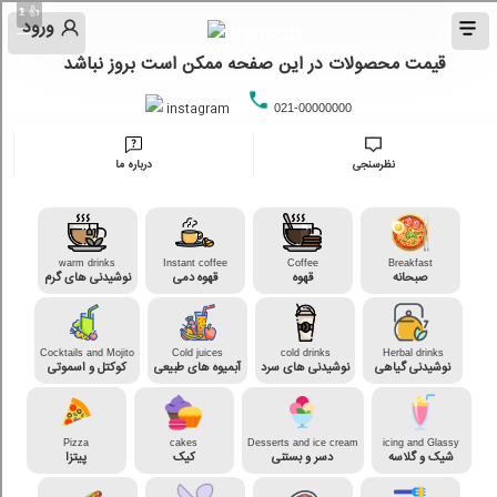
👍
👍
2
1
ورود
قیمت محصولات در این صفحه ممکن است بروز نباشد
instagram
021-00000000
نظرسنجی
درباره ما
warm drinks
Instant coffee
Coffee
Breakfast
صبحانه
قهوه
قهوه دمی
نوشیدنی های گرم
Cocktails and Mojito
Cold juices
cold drinks
Herbal drinks
نوشیدنی گیاهی
نوشیدنی های سرد
آبمیوه های طبیعی
کوکتل و اسموتی
Pizza
cakes
Desserts and ice cream
icing and Glassy
شیک و گلاسه
دسر و بستنی
کیک
پیتزا