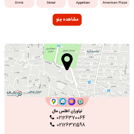
Drink
Salad
Appetizer
American Pizza
مشاهده مِنو
نیاوران اطلس مال
02126370064
02126371598