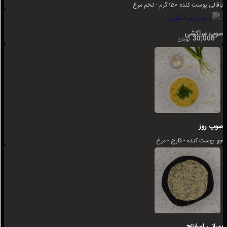
باقالی پوست کنده 150 گرم - تخم مرغ
سوپ مراکشی
30,000
تومان
سوپ روز
جو پوست کنده - قارچ - مرغ