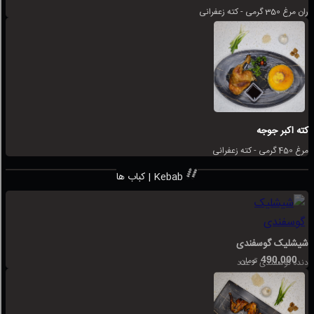
ران مرغ 350 گرمی - کته زعفرانی
کته اکبر جوجه
مرغ 450 گرمی - کته زعفرانی
کباب ها | Kebab
شیشلیک گوسفندی
490,000
تومان
دنده گوسفندی 6 عدد