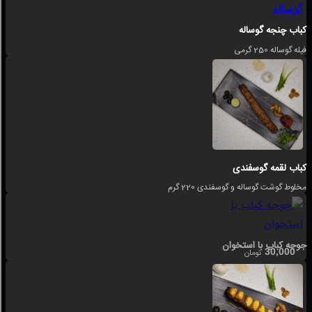
کباب چنجه گوساله
فیله گوساله 250 گرمی
کباب لقمه گوسفندی
مخلوط گوشت گوساله و گوسفندی 220 گرم
جوجه کباب با استخوان
30,000
تومان