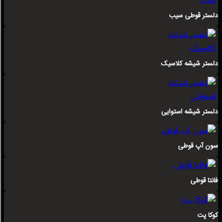
دلستر قوطی سیب
دلستر شیشه کلاسیک
دلستر شیشه استوایی
سون آپ قوطی
فانتا قوطی
کوکا پت