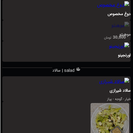
دوغ مخصوص
موهیتو
30,000
تومان
اورنجینو
سالاد | salad
سالاد شیرازی
خیار - گوجه - پیاز