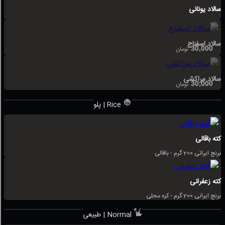
سالاد یونانی
سالاد اسفناج
30,000
تومان
سالاد مراکشی
30,000
تومان
پلو | Rice
کته باقالی
برنج ایراتی 200 گرم - باقالی
کته زعفرانی
برنج ایرانی 200 گرم - کره محلی
طبیعی | Normal