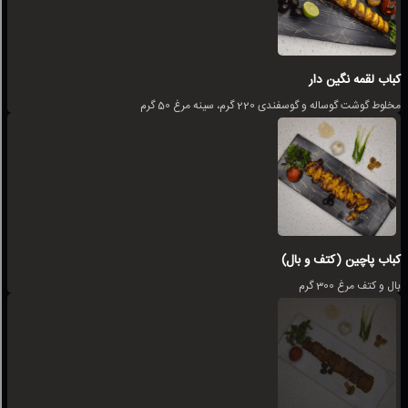
کباب لقمه نگین دار
مخلوط گوشت گوساله و گوسفندی 220 گرم، سینه مرغ 50 گرم
کباب پاچین (کتف و بال)
بال و کتف مرغ 300 گرم