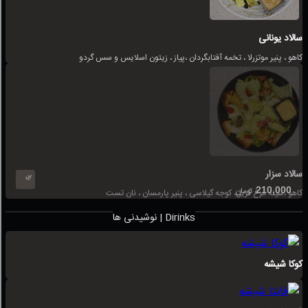
سالاد یونانی
کاهو ، پنیر موتزرلا ، تخمه آفتابگردان ،پیاز ، زیتون اسلایس و سس گردو
سالاد سزار
🌿
210,000
تومان
کاهو ،سینه مرغ گریل، کوجه گیلاسی ، پنیر پارمسان ، نان تست
نوشیدنی ها | Dirinks
کوکا شیشه