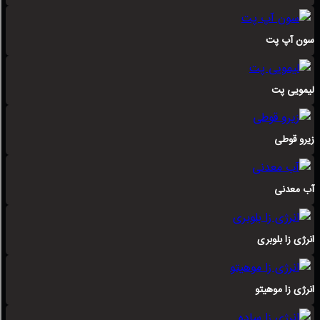
سون آپ پت
لیمویی پت
زیرو قوطی
آب معدنی
انرژی زا بلوبری
انرژی زا موهیتو