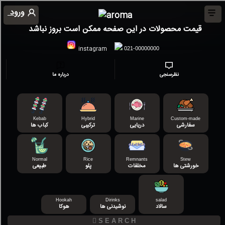
ورود
قیمت محصولات در این صفحه ممکن است بروز نباشد
instagram
021-00000000
نظرسنجی
درباره ما
Kebab
Hybrid
Marine
Custom-made
سفارشی
دریایی
ترکیبی
کباب ها
Normal
Rice
Remnants
Stew
خورشتی ها
مخلفات
پلو
طبیعی
Hookah
Dirinks
salad
سالاد
نوشیدنی ها
هوکا