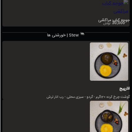
جوجه کباب مراکشی
30,000
تومان
خورشتی ها | Stew
انارپیج
گوشت چرخ کرده 120گرم - گردو - سبزی محلی - رب انار ترش