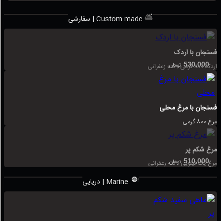
سفارشی | Custom-made
فسنجان با اردک
530,000
تومان
اردک 800 گرمی - کته زعفرانی
فسنجان با مرغ محلی
مرغ 800 گرمی
مرغ شکم پر
510,000
تومان
مرغ یک کیلویی - کته زعفرانی
دریایی | Marine