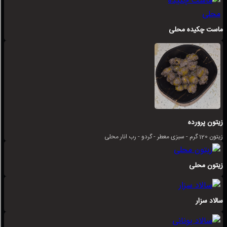
ماست چکیده محلی
زیتون پرورده
زیتون 120 گرم - سبزی معطر - گردو - رب انار محلی
زیتون محلی
سالاد سزار