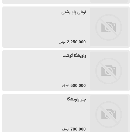
لوطی پلو رشتی
تومان
2,250,000
واویشگا گوشت
تومان
500,000
چلو واویشگا
تومان
700,000