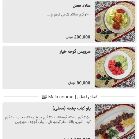
سالاد فصل
200 گرم سالاد شامل کاهو و ...
تومان
200,000
سرویس گوجه خیار
تومان
90,000
غذای اصلی | Main course
پلو کباب چنجه (محلی)
250 گرم راسته گوساله، 300 گرم برنج پخته محلی، 10 گرم
کره ، اشپل، باقلا، مغز گردو، نان ، پیاز ، گوجه ، دورچین