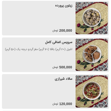
زیتون پرورده
تومان
200,000
سرویس اضافی کامل
اشپل (20 گرم) باقلا (70 گرم) مغز گردو درجه یک (50 گرم)
تومان
500,000
سالاد شیرازی
تومان
120,000