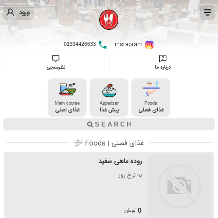
ورود
instagram
01334426633
درباره ما
نظرسنجی
Main course
Appetizer
Foods
غذای فصلی
پیش غذا
غذای اصلی
غذای فصلی | Foods
روده ماهی سفید
به نرخ روز
تومان
0