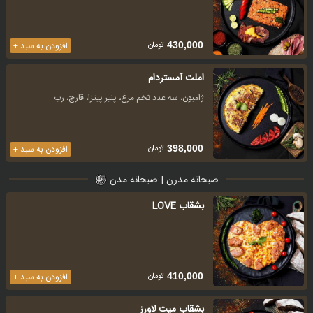
تومان
430,000
افزودن به سبد +
املت آمستردام
ژامبون، سه عدد تخم مرغ، پنیر پیتزا، قارچ، رب
تومان
398,000
افزودن به سبد +
صبحانه مدرن | صبحانه مدن
بشقاب LOVE
تومان
410,000
افزودن به سبد +
بشقاب میت لاورز