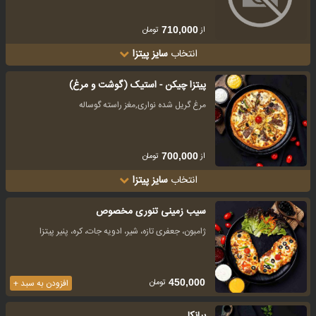
از
تومان
710,000
انتخاب
سایز پیتزا
پیتزا چیکن - استیک (گوشت و مرغ)
مرغ گریل شده نواری,مغز راسته گوساله
از
تومان
700,000
انتخاب
سایز پیتزا
سیب زمینی تنوری مخصوص
ژامبون، جعفری تازه، شیر، ادویه جات، کره، پنیر پیتزا
تومان
450,000
افزودن به سبد +