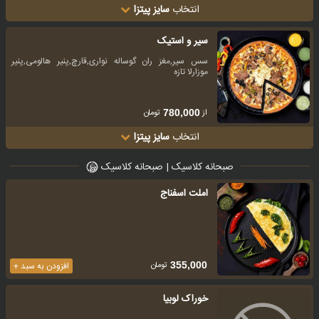
انتخاب
سایز پیتزا
سیر و استیک
سس سیر,مغز ران گوساله نواری,قارچ,پنیر هالومی,پنیر
موزارلا تازه
از
تومان
780,000
انتخاب
سایز پیتزا
صبحانه کلاسیک | صبحانه کلاسیک
املت اسفناج
تومان
355,000
افزودن به سبد +
خوراک لوبیا