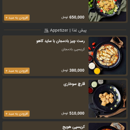
تومان
650,000
افزودن به سبد +
پیش غذا | Appetizer
رست چیز بادمجان با ساید کاهو
کریسپی بادمجان
تومان
380,000
افزودن به سبد +
قارچ سوخاری
تومان
510,000
افزودن به سبد +
کریسپی هویج