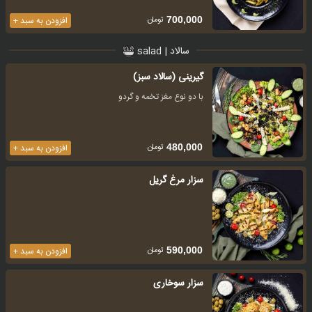
تومان
700,000
افزودن به سبد +
سالاد | salad
گیرینی (سالاد سبز)
با دو نوع مغز تخمه و گردو
تومان
480,000
افزودن به سبد +
سزار مرغ گریل
تومان
590,000
افزودن به سبد +
سزار سوخاری