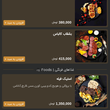
تومان
380,000
افزودن به سبد +
بشقاب کالباس
تومان
415,000
افزودن به سبد +
غذاهای فرنگی | Foods
استیک فیله
با بروکلی و هویج,کدو,بیبی کورن,سس قارچ,آناناس
تومان
1,350,000
افزودن به سبد +