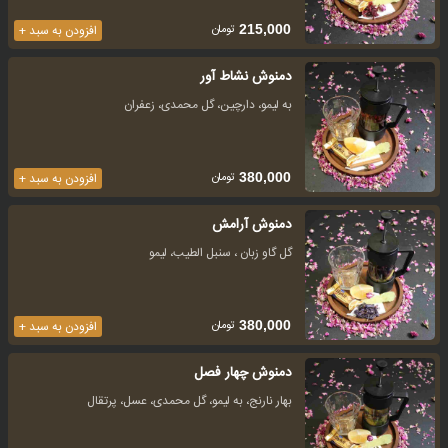
تومان
215,000
افزودن به سبد +
دمنوش نشاط آور
به لیمو، دارچین، گل محمدی، زعفران
تومان
380,000
افزودن به سبد +
دمنوش آرامش
گل گاو زبان ، سنبل الطیب، لیمو
تومان
380,000
افزودن به سبد +
دمنوش چهار فصل
بهار نارنج، به لیمو، گل محمدی، عسل، پرتقال