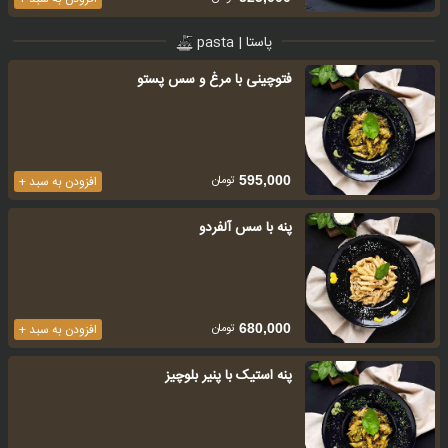
پاستا | pasta
فتوچینی با مرغ و سس پستو
تومان
595,000
افزودن به سبد +
پنه با سس آلفردو
تومان
680,000
افزودن به سبد +
پنه استیک با پنیر بلوچیز