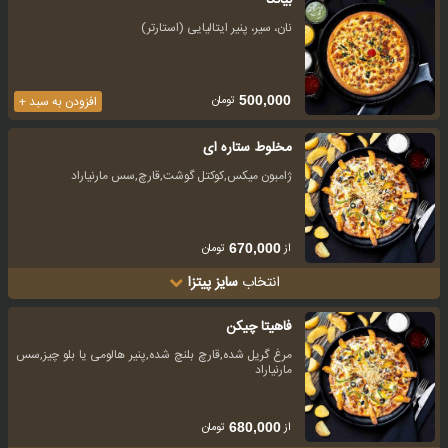
بیانکا
نان، سیر، پنیر ایتالیایی (استارتر)
تومان
500,000
افزودن به سبد +
مخلوط ستاره ای
ژامبون میکس,کوکتل گوشت,قارچ,سس مارنیاراد
از
تومان
670,000
انتخاب
سایز پیتزا
فاهیتا چیکن
مرغ گریل شده,قارچ بلنچ شده,پنیر هالومی یا بلو چیز,سس
مارنیاراد
از
تومان
680,000