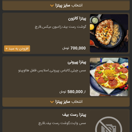
انتخاب
سایز پیتزا
پیتزا کالزون
گوشت رست بیف,ژامبون میکس,قارچ
تومان
700,000
افزودن به سبد +
پیتزا پپرونی
سس چیلی,کالباس پپرونی,اسلایس فلفل هالوپینو
از
تومان
580,000
انتخاب
سایز پیتزا
پیتزا رست بیف
سس وایت,گوشت رست بیف,قارچ