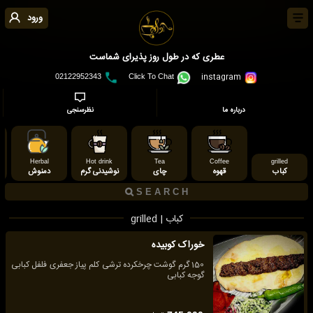
ورود
عطری که در طول روز پذیرای شماست
instagram
02122952343
Click To Chat
درباره ما
نظرسنجی
er
Herbal
Hot drink
Tea
Coffee
grilled
کباب
قهوه
چای
نوشیدنی گرم
دمنوش
کباب | grilled
خوراک کوبیده
150 گرم گوشت چرخکرده ترشی کلم پیاز جعفری فلفل کبابی
گوجه کبابی