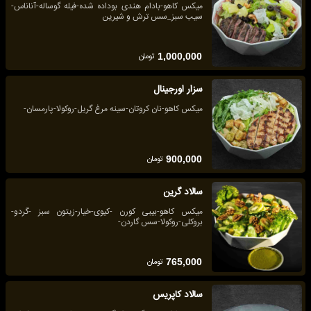
میکس کاهو-بادام هندی بوداده شده-فیله گوساله-آناناس-
سیب سبز_سس ترش و شیرین
تومان
1,000,000
سزار اورجینال
میکس کاهو-نان کروتان-سینه مرغ گریل-روکولا-پارمسان-
تومان
900,000
سالاد گرین
میکس کاهو-بیبی کورن -کیوی-خیار-زیتون سبز -گردو-
بروکلی-روکولا-سس گاردن-
تومان
765,000
سالاد کاپریس