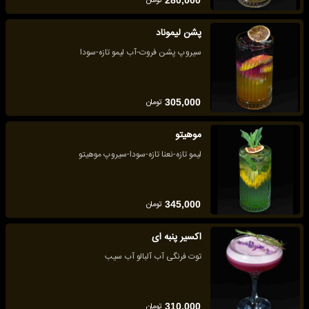
تومان
280,000
پشن لیموناد
سیروپ پشن فروت-آب لیمو تازه-سودا
تومان
305,000
موهیتو
لیمو تازه-نعنا تازه-سودا-سیروپ موهیتو
تومان
345,000
اکسیر پنبه ای
توت فرنگی آب آلبالو آب سیب
تومان
310,000