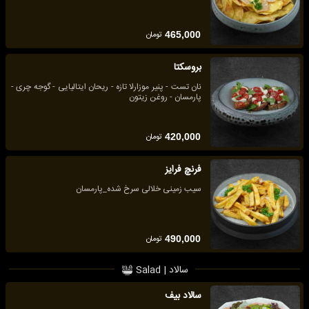
تومان
465,000
بروسکتا
نان تست - پنیر موزارلا تازه - ریحان ایتالیایی - گوجه چری -
پارمسان - روغن زیتون
تومان
420,000
فرنچ فرایز
سیب زمینی خلالی سرخ شده_پارمسان
تومان
490,000
سالاد | Salad
سالاد بیف