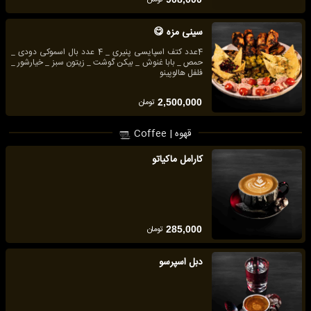
سینی مزه 😋
4عدد کتف اسپایسی پنیری _ 4 عدد بال اسموکی دودی _
حمص _ بابا غنوش _ بیکن گوشت _ زیتون سبز _ خیارشور _
فلفل هالوپینو
تومان
2,500,000
قهوه | Coffee
کارامل ماکیاتو
تومان
285,000
دبل اسپرسو