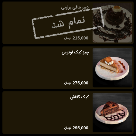
دسر بنافی براونی
تومان
215,000
چیز کیک لوتوس
تومان
275,000
کیک گاناش
تومان
295,000