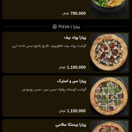
تومان
780,000
پیتزا | Pizza
پیتزا پولد بیف
گوشت پولد بیف-هالوپینو-، قارچ بلانچ-سس خامه ایی
تومان
1,100,000
پیتزا سیر و استیک
گوشت گوساله-روکولا-سس سیر-، سس پومودور
تومان
1,150,000
پیتزا بیستکا سالامی