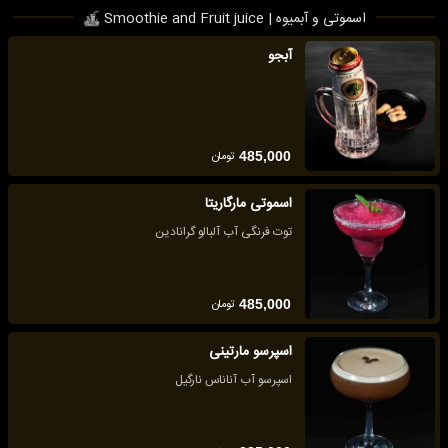
اسموتی و آبمیوه | Smoothie and Fruit juice
آبجو
تومان
485,000
اسموتی مارگاریتا
توت فرنگی آب آلبالو گرانادین
تومان
485,000
اسپرسو مارتینی
اسپرسو آب آناناس نارگیل