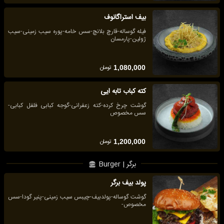
بیف استراگانوف
فیله گوساله-قارچ بلانچ-سس خامه-پوره سیب زمینی-سیب
ژولین-پارمسان
تومان
1,080,000
کته کباب تابه ایی
گوشت چرخ کرده-کته زعفرانی-گوجه کبابی فلفل کبابی-
سس مخصوص
تومان
1,200,000
برگر | Burger
پولد بیف برگر
گوشت گوساله-پولدبیف-چیبس سیب زمینی-پنیر گودا-سس
مخصوص-