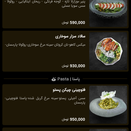
پنیر موزارلا تازه - گوجه فرنگی - ریحان ایتالیایی - روکولا -
سس سویا عسلی
تومان
590,000
سالاد سزار سوخاری
میکس کاهو-نان کروتان-سینه مرغ سوخاری-روکولا-پارمسان-
تومان
930,000
پاستا | Pasta
فتوچینی چیکن پستو
سس آجیلی پستو-سینه مرغ گریل شده-پاستا فتوچینی-
پارمسان
تومان
950,000