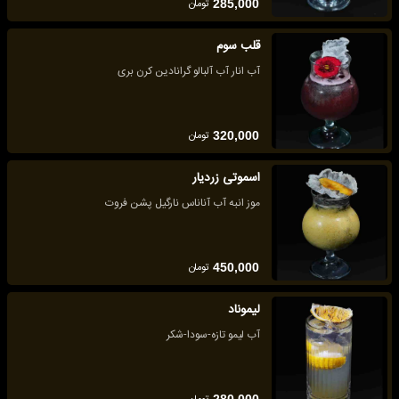
تومان
285,000
قلب سوم
آب انار آب آلبالو گرانادین کرن بری
تومان
320,000
اسموتی زردیار
موز انبه آب آناناس نارگیل پشن فروت
تومان
450,000
لیموناد
آب لیمو تازه-سودا-شکر