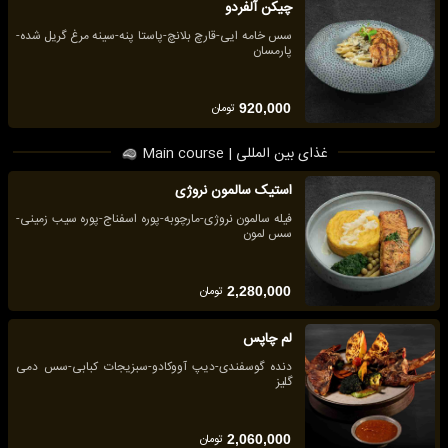
چیکن آلفردو
سس خامه ایی-قارچ بلانچ-پاستا پنه-سینه مرغ گریل شده-
پارمسان
تومان
920,000
غذای بین المللی | Main course
استیک سالمون نروژی
فیله سالمون نروژی-مارچوبه-پوره اسفناج-پوره سیب زمینی-
سس لمون
تومان
2,280,000
لم چاپس
دنده گوسفندی-دیپ آووکادو-سبزیجات کبابی-سس دمی
گلیز
تومان
2,060,000