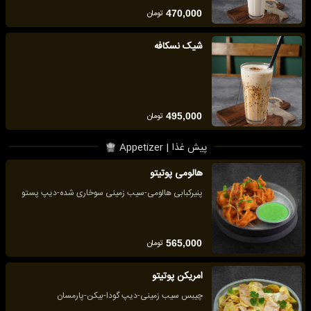
تومان
470,000
شیک نسکافه
تومان
495,000
پیش غذا | Appetizer
هالومی پوتیتو
پنیرکبابی هالومی-سیب زمینی سوخاری شده-دیپ پستو
تومان
565,000
امریکن پوتیتو
چیبس سیب زمینی-دیپ گودا-بیکن-پارمسان