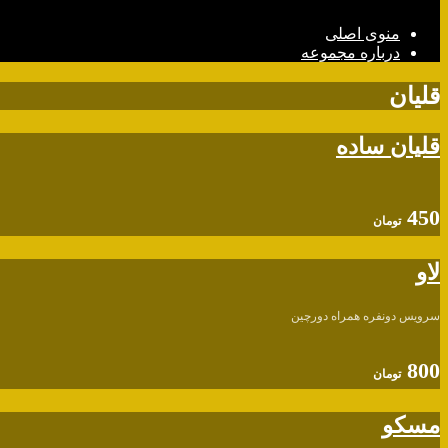
منوی اصلی
درباره مجموعه
قلیان
قلیان ساده
450
تومان
لاو
سرویس دونفره همراه دورچین
800
تومان
مسکو