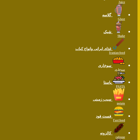
Juice
گلاسه
Glase
شیک
Shake
غذای ایرانی وانواع کباب
Iranian food
سوخاری
سوخاری
پاستا
PASTA
سیب زمینی
potato
فست فود
Fast food
کالزونه
calzone