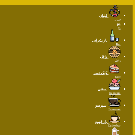
قلیان
قلیان
ps
ps
بار پذیرایی
Bar
وافل
وافل
کیک دسر
cake
بستنی
Ice cream
اسپرسو
Esperesso
بار قهوه
Coffee bar