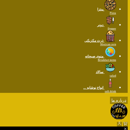
پیتزا
Pizza
دونر
Denner
ذرت مکزیکی
Mexican corn
منوی صبحانه
Breakfast menu
سالاد
salad
انواع نوشابه ...
soft drink
درباره ما