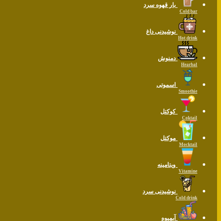
بار قهوه سرد
Cold bar
نوشیدنی داغ
Hot drink
دمنوش
Hearbal
اسموتی
Smoothie
کوکتل
Coktail
موکتل
Mocktail
ویتامینه
Vitamine
نوشیدنی سرد
Cold drink
آبمیوه