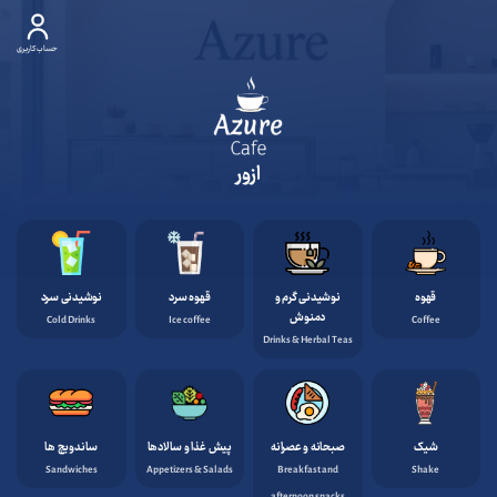
حساب کاربری
ازور
قهوه
نوشیدنی گرم و
قهوه سرد
نوشیدنی سرد
دمنوش
Cold Drinks
Ice coffee
Coffee
Drinks & Herbal Teas
شیک
صبحانه و عصرانه
پیش غذا و سالادها
ساندویچ ها
Sandwiches
Appetizers & Salads
Breakfast and
Shake
afternoon snacks