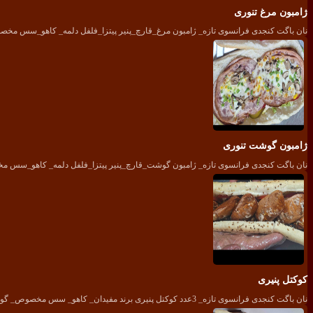
ژامبون مرغ تنوری
نان باگت کنجدی فرانسوی تازه_ ژامبون مرغ_قارچ_پنیر پیتزا_فلفل دلمه_ کاهو_سس م
ژامبون گوشت تنوری
نان باگت کنجدی فرانسوی تازه_ ژامبون گوشت_قارچ_پنیر پیتزا_فلفل دلمه_ کاهو_سس
کوکتل پنیری
نان باگت کنجدی فرانسوی تازه_ 3عدد کوکتل پنیری برند مفیدان_ کاهو_ سس مخصوص_ گوجه_ خیارشور