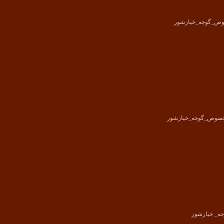
خصوص_گوجه_خیارشور
 مخصوص_گوجه_خیارشور