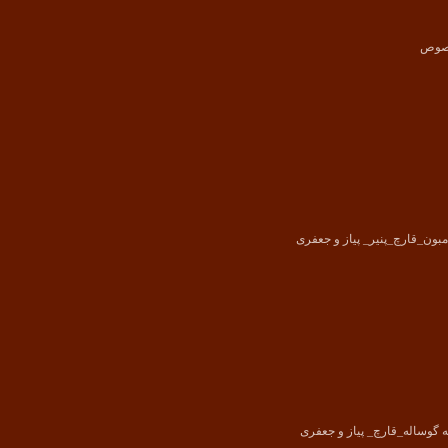
ون_قارچ_پنیر_ پیاز و جعفری