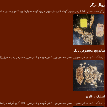
رویال برگر
برگر دست ساز 140 گرمی- پنیر گودا- قارچ- ژامبون مرغ- گوجه -خیارشور- کاهو و سس مخصوص
ساندویچ مخصوص بابک
نان باگت کنجدی فرانسوی_ سس مخصوص_ کاهو_گوجه و خیارشور_ همبرگر _فیله مرغ_ژامب
استیک با قارچ
نان باگت کنجدی فرانسوی_ سس مخصوص_ کاهو_گوجه و خیارشور_ 160 گرم گوشت راسته گوساله_قارچ_ پیاز و جعفری