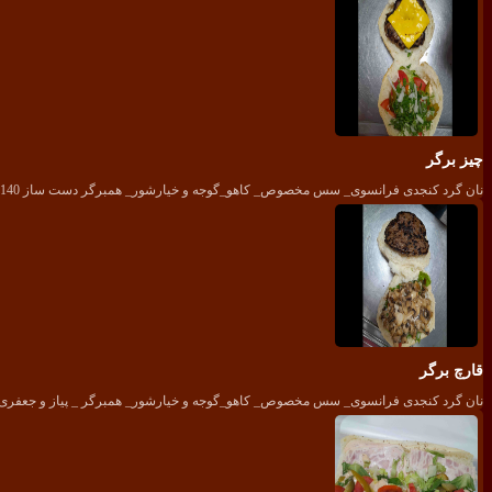
چیز برگر
نان گرد کنجدی فرانسوی_ سس مخصوص_ کاهو_گوجه و خیارشور_ همبرگر دست ساز 140 گرمی_پنیر گودا_ پیاز و جعفری
قارچ برگر
نان گرد کنجدی فرانسوی_ سس مخصوص_ کاهو_گوجه و خیارشور_ همبرگر _ پیاز و جعفری