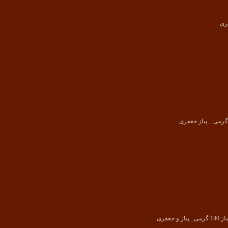
ری
فری