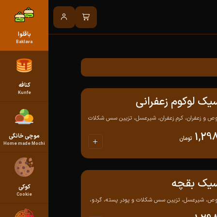
باقلوا
Baklava
کنافه
Kunfe
سیک لوکوم زعفرانی
 و زعفران، کرم زعفران، شیرعسل، تزیین سس شکلات
1,29
موچی خانگی
تومان
Home made Mochi
اسیک بقچه
کوکی
Cookie
ص، شیرعسل، تزیین سس شکلات و پودر پسته، گردو،