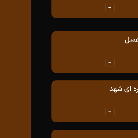
 عسل
ره ای شهد