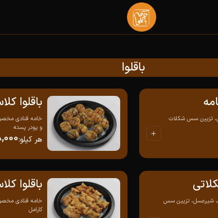
باقلوا
مه
باقلوا کلا
، تزیین سس شکلات
خامه قنادی مخصوص
و پودر پسته
8,000
هر کیلو
:
کلاتی
باقلوا کل
، شیرعسل، تزیین سس
خامه قنادی مخصو
کارامل