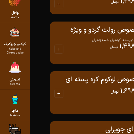
1,29
تومان
وافل
Waffle
صوص رولت گردو و ویژه
رپسته، کرمفیل خامه زعفران
کیک و چیزکیک
1,498
تومان
Cake and
Cheesecake
صوص لوکوم کره پسته ای
شیرینی
Sweets
1,69
تومان
ماچا
Matcha
 ای جویزلی