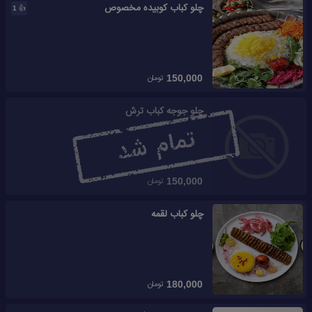
چلو کباب کوبیده مخصوص
👍
1
تومان
150,000
چلو جوجه کباب ترش
تومان
150,000
چلو کباب لقمه
تومان
180,000