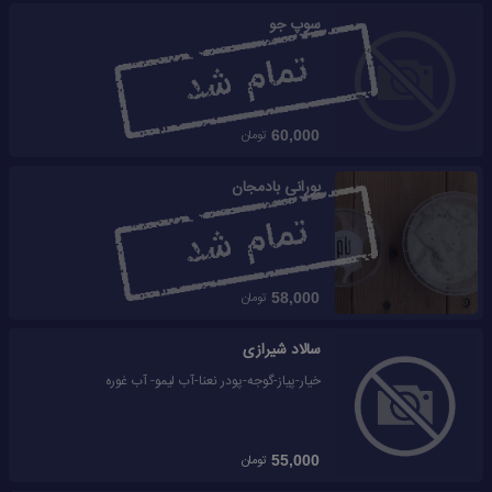
سوپ جو
تومان
60,000
بورانی بادمجان
تومان
58,000
سالاد شیرازی
خیار-پیاز-گوجه-پودر نعنا-آب لیمو- آب غوره
تومان
55,000