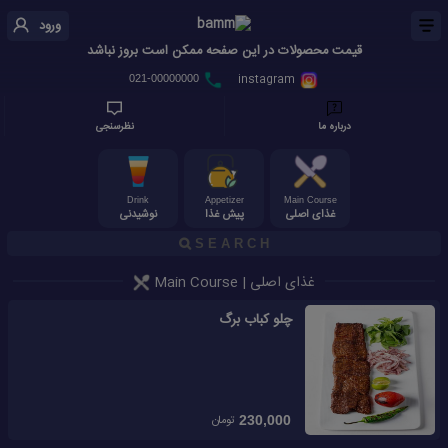
ورود
قیمت محصولات در این صفحه ممکن است بروز نباشد
instagram
021-00000000
درباره ما
نظرسنجی
Drink
Appetizer
Main Course
غذای اصلی
پیش غذا
نوشیدنی
غذای اصلی | Main Course
چلو کباب برگ
تومان
230,000