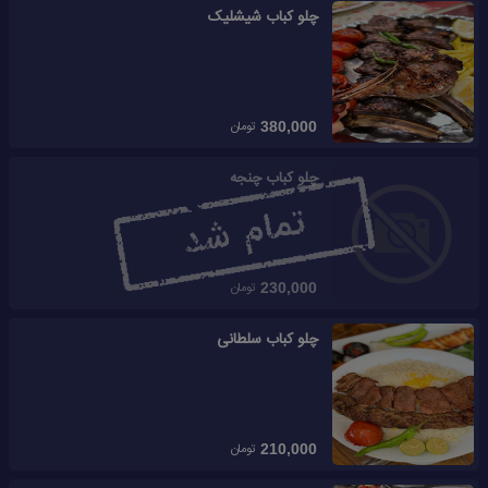
چلو کباب شیشلیک
تومان
380,000
چلو کباب چنجه
تومان
230,000
چلو کباب سلطانی
تومان
210,000