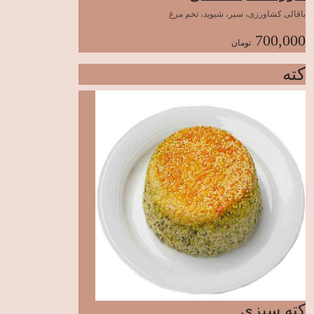
باقالی کشاورزی، سیر، شیوید، تخم مرغ
700,000
تومان
کته
کته سبزی