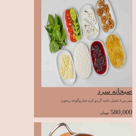
صبحانه سرد
پنیر.مربا.عسل.خامه.گردو.کره.خیاروگوجه.ریحون
580,000
تومان