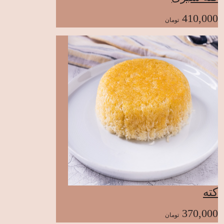
410,000
تومان
کته
370,000
تومان