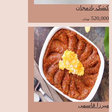
کشک بادمجان
520,000
تومان
میرزا قاسمی