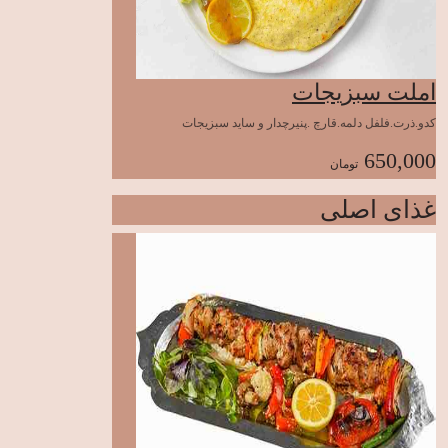
املت سبزیجات
کدو.ذرت.فلفل دلمه.قارچ .پنیرچدار و ساید سبزیجات
650,000
تومان
غذای اصلی