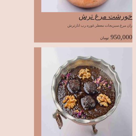
خورشت مرغ ترش
ران مرغ.سبزیجات معطر.غوره.رب انارترش
950,000
تومان