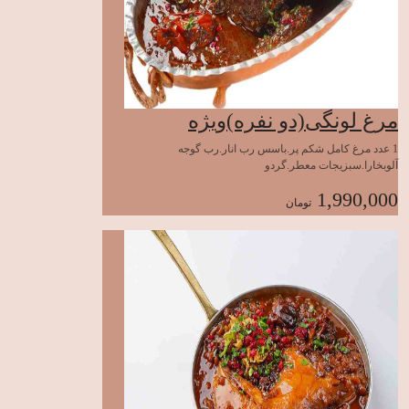
مرغ لونگی(دو نفره)ویژه
1 عدد مرغ کامل شکم پر.باسس رب انار.رب گوجه
آلوبخارا.سبزیجات معطر.گردو
1,990,000
تومان