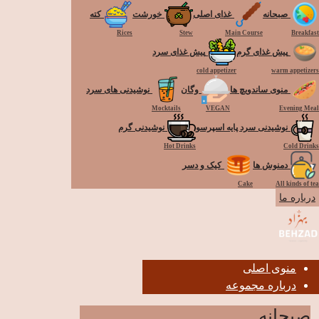
صبحانه
غذای اصلی
خورشت
کته
Rices
Stew
Main Course
Breakfast
پیش غذای گرم
پیش غذای سرد
cold appetizer
warm appetizers
منوی ساندویچ ها
وگان
نوشیدنی های سرد
Mocktails
VEGAN
Evening Meal
نوشیدنی سرد پایه اسپرسو
نوشیدنی گرم
Hot Drinks
Cold Drinks
دمنوش ها
کیک و دسر
Cake
All kinds of tea
درباره ما
منوی اصلی
درباره مجموعه
صبحانه