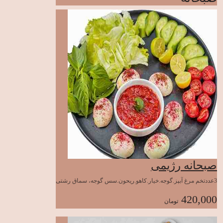
صبحانه رژیمی
3عددتخم مرغ آبپز.گوجه.خیار.کاهو.ریحون.سس گوجه، سماق رشتی
420,000
تومان