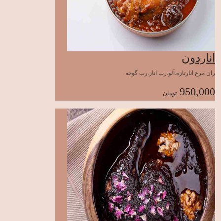
اناردون
ران مرغ.انارتازه.آلو.رب انار.رب گوجه
950,000
تومان