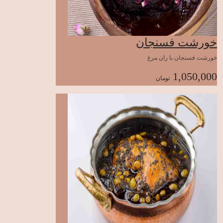
خورشت فسنجان
خورشت فسنجان با ران مرغ
1,050,000
تومان