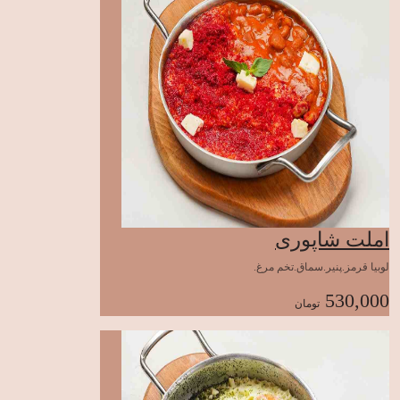
املت شاپوری
لوبیا قرمز.پنیر.سماق.تخم مرغ.
530,000
تومان