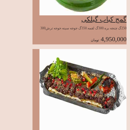
گمج کباب گیلکی
250گ چنجه بره.300گ لقمه.350گ جوجه سینه.جوجه ترش300
4,950,000
تومان