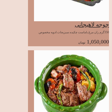
جوجه لاهیجانی
350گرم ران مرغ.باماست چکیده.سبزیجات.ادویه مخصوص.
1,050,000
تومان