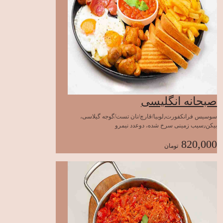
صبحانه انگلیسی
سوسیس فرانکفورت٫لوبیا/قارچ/نان تست/گوجه گیلاسی،
بیکن٫سیب زمینی سرخ شده، دوعدد نیمرو
820,000
تومان