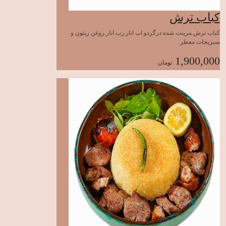
کباب ترش
کباب ترش.مرینت شده درگردو.اب انار.رب انار.روغن زیتون و
سبزیحات معطر
1,900,000
تومان