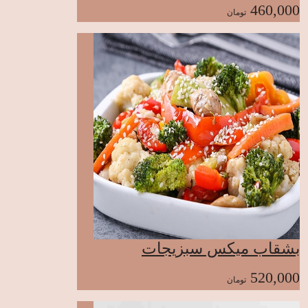
460,000
تومان
بشقاب میکس سبزیجات
520,000
تومان