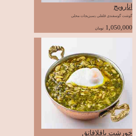
انارویج
گوشت گوسفندی قلقلی ٫سبزیجات محلی
1,050,000
تومان
خورشت باقلاقاتق