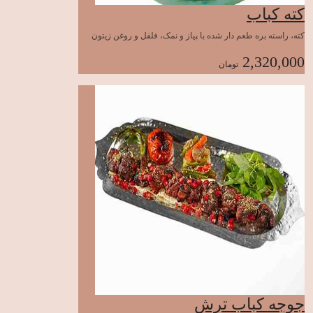
کته کباب
کته، راسته بره طعم دار شده با پیاز و نمک، فلفل و روغن زیتون
2,320,000
تومان
جوجه کباب ترش