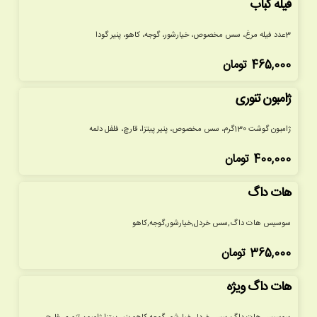
فیله کباب
3عدد فیله مرغ، سس مخصوص، خیارشور، گوجه، کاهو، پنیر گودا
465,000
تومان
ژامبون تنوری
ژامبون گوشت 130گرم، سس مخصوص، پنیر پیتزا، قارچ، فلفل دلمه
400,000
تومان
هات داگ
سوسیس هات داگ,سس خردل,خیارشور,گوجه,کاهو
365,000
تومان
هات داگ ویژه