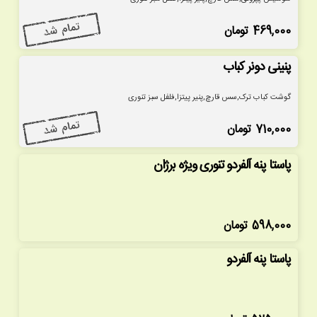
469,000
تومان
پنینی دونر کباب
گوشت کباب ترک,سس قارچ,پنیر پیتزا,فلفل سبز تنوری
710,000
تومان
پاستا پنه آلفردو تنوری ویژه برژان
598,000
تومان
پاستا پنه آلفردو