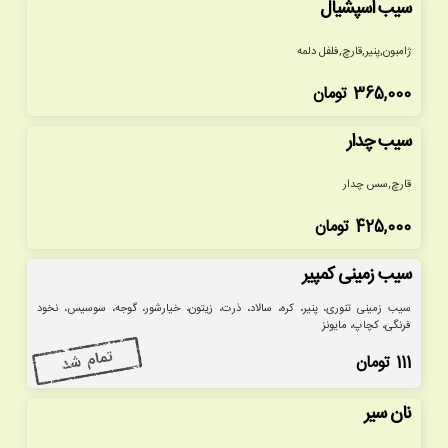
سیب اسپشیال
ژامبون,پنیر,قارچ,فلفل دلمه
365,000
تومان
سیب چدار
قارچ,سس چدار
425,000
تومان
سیب زمینی کمپیر
سیب زمینی تنوری، پنیر، کره، سالاد، ذرت، زیتون، خیارشور، گوجه، سوسیس، نخود
فرنگی، کچاپ، مایونز
111
تومان
نان سیر