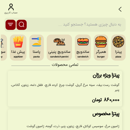
حساب کاربری
پیتزا
همبرگر
ساندویچ
ساندویچ پنینی
پاستا
پیش غذا
سوخ
spy
apptizer
pasta
sandwich penini
sandwich
burger
pizza
تمامی محصولات
پیتزا ویژه برژان
گوشت رست بیف، سینه مرغ گریل، گوشت چرخ کرده، قارچ، فلفل دلمه، زیتون، آناناس،
پنیر
860,000
تومان
پیتزا مخصوص
ژامبون مرغ، سوسیس کوکتل، قارچ، زیتون، پنیر، ذرت، گوجه، ژامبون گوشت