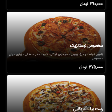
290,000
تومان
مخصوص نوستالژیک
ژامبون گوشت و مرغ، پپرونی ، سوسیس کوکتل ، قارچ ، فلفل دلمه ای ، زیتون ، پنیر
مخصوص
275,000
تومان
رست بیف آمریکایی