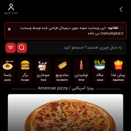
حساب کاربری
×
اطلاعیه :
این وبسایت نمونه منوی دیجیتال طراحی شده توسط وبسایت
menudigital.ir می باشد
پیش غذا
سالاد
نوشیدنی
ساندویچ
سوخاری
برگر
پاستا
pasta
Burger
fried
Sandwich
Drink
salad
Appetizer
پیتزا آمریکایی / American pizza