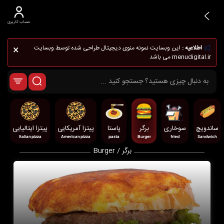
حساب کاربری
×
اطلاعیه :
این وبسایت نمونه منوی دیجیتال طراحی شده توسط وبسایت
menudigital.ir می باشد
ساندویچ
سوخاری
برگر
پاستا
پیتزا آمریکایی
پیتزا ایتالیایی
Italian pizza
American pizza
pasta
Burger
fried
Sandwich
برگر / Burger