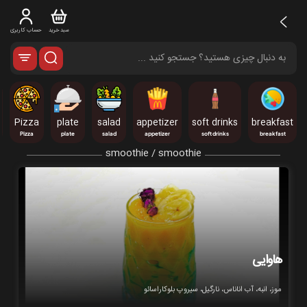
سبد خرید
حساب کاربری
Pizza
plate
salad
appetizer
soft drinks
breakfast
Pizza
plate
salad
appetizer
soft drinks
breakfast
smoothie / smoothie
هاوایی
موز، انبه، آب اناناس، نارگیل، سیروپ بلوکاراسائو