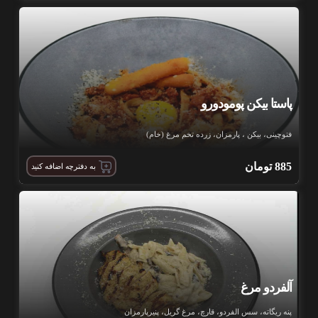
پاستا بیکن پومودورو
فتوچینی، بیکن ، پارمزان، زرده تخم مرغ (خام)
885
تومان
به دفترچه اضافه کنید
آلفردو مرغ
پنه ریگاته، سس الفردو، قارچ، مرغ گریل، پنیرپارمزان