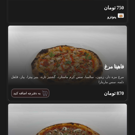
750
تومان
پنوتزو
فاهیتا مرغ
مرغ مزه دار، زیتون، سالسا، سس کرم ماستارد، گشنیز تازه، پنیر پیتزا، پیاز، فلفل
دلمه، سس مارینارا
870
تومان
به دفترچه اضافه کنید