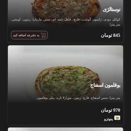
نوستالژی
کوکتل دودی، ژامبون گوشت، قارچ، فلفل دلمه ای، سس مارینارا، زیتون، آویشن،
پنیر پیتزا
845
تومان
به دفترچه اضافه کنید
بوقلمون اسفناج
پنیر پیتزا، سس اسفناج، قارچ، زیتون، موزارلا تازه، بیکن بوقلمون
970
تومان
پنوتزو