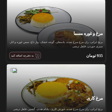
مرغ و غوره مسما
برنج ایرانی، ران مرغ سرخ شده، بادمجان، گوجه خشک، پیاز داغ، سس غوره و انار،
سبزی خوردن، فلفل ترشی
935
تومان
به دفترچه اضافه کنید
|
مرغ کاری
برنج ایرانی، ران مرغ سرخ شده، خورش کاری ، بادام هندی، گشنیز، فلفل ترشی