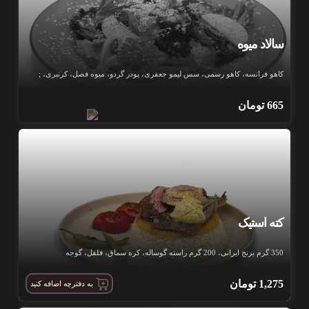
سالاد میوه
کاهو فرانسه، کاهو رسمی، سس لیمو جعفری، پودر گردو، میوه فصل، کرنبری، ;
665
تومان
کته استیک
350 گرم برنج ایرانی، 200 گرم راسته گوساله، کره سماق، فلفل، گوجه
1,275
تومان
به دفترچه اضافه کنید