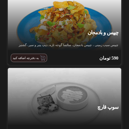
چیپس و بادمجان
چیپس سیب زمینی ، چیپس بادمجان، سالسا گوجه تازه، دیپ پنیر و سیر، گشنیز
590
تومان
به دفترچه اضافه کنید
سوپ قارچ