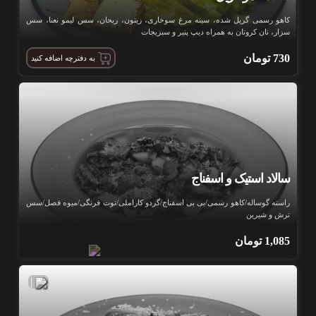
کاهو رسمی گریل شده، سینه مرغ سوخاری، زیتون، ریحان، سس لیمو نعنا، سس
سزار، نان کروتان به همراه دیپ پنیر و سبزیجات
730
تومان
به دفترچه اضافه کنید
سالاد استیک و اسفناج
راسته گوساله/کاهو رسمی/بی بی اسفناج/گردو کاراملی/توت فرنگی/میوه فصل/سس
ترش و شیرین
1,085
تومان
|