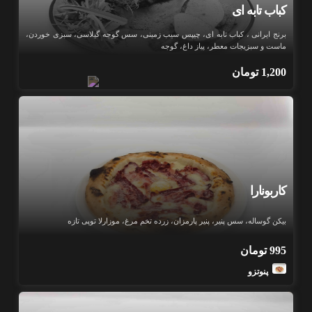
کباب تابه ای
برنج ایرانی ، کباب تابه ای، چیپس سیب زمینی، سس گوجه گیلاسی، سبزی خوردن،
ماست و سبزیجات معطر، پیاز داغ، گوجه
1,200
تومان
کاربونارا
بیکن گوساله، سس پنیر، پنیر پارمزان، زرده تخم مرغ، موزارلا توپی تازه
995
تومان
پنوتزو