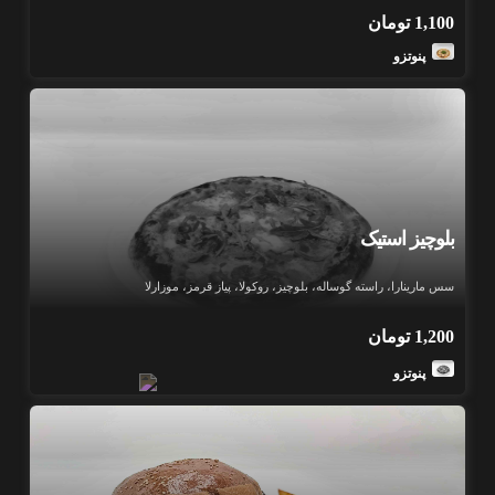
1,100
تومان
پنوتزو
بلوچیز استیک
سس مارینارا، راسته گوساله، بلوچیز، روکولا، پیاز قرمز، موزارلا
1,200
تومان
پنوتزو