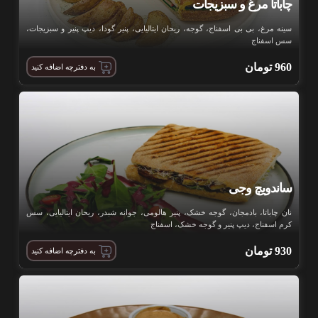
چاباتا مرغ و سبزیجات
سینه مرغ، بی بی اسفناج، گوجه، ریحان ایتالیایی، پنیر گودا، دیپ پنیر و سبزیجات،
سس اسفناج
960
تومان
به دفترچه اضافه کنید
ساندویچ وجی
نان چاباتا، بادمجان، گوجه خشک، پنیر هالومی، جوانه شبدر، ریحان ایتالیایی، سس
کرم اسفناج، دیپ پنیر و گوجه خشک، اسفناج
930
تومان
به دفترچه اضافه کنید