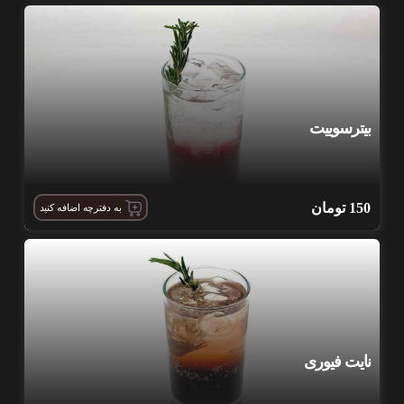
بیترسوییت
150
تومان
به دفترچه اضافه کنید
نایت فیوری