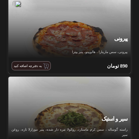
|
پپرونی
پپرونی، سس مارینارا ، هالوپینو، پنیر پیتزا
890
تومان
به دفترچه اضافه کنید
سیر و استیک
راسته گوساله ، سس کرم ماستارد، روکولا مزه دار شده، پنیر موزارلا تازه، روغن
سیر