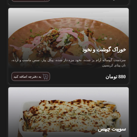
خوراک گوشت و نخود
سردست گوساله آرام پز شده، نخود مزه دار شده، پیکل پیاز، سس ماست و ارده،
نان پیتای کریسپی
880
تومان
به دفترچه اضافه کنید
سوییت چیپس