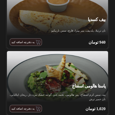
بیف کسدیا
نان ترتیلا، پلدبیف، پنیر پیتزا، قارچ، سس باربیکیو
940
تومان
به دفترچه اضافه کنید
پاستا هالومی اسفناج
پنه، سس کرم اسفناج، پنیر هالومی، تخمه کدو، گوجه خشک مزه دار، ریحان ایتالیایی،
نان خمیر ترش
1,020
تومان
به دفترچه اضافه کنید