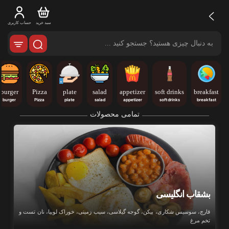
سبد خرید
حساب کاربری
burger
Pizza
plate
salad
appetizer
soft drinks
breakfast
burger
Pizza
plate
salad
appetizer
soft drinks
breakfast
تمامی محصولات
بشقاب انگلیسی
قارچ، سوسیس شکاری، بیکن، گوجه گیلاسی، سیب زمینی، خوراک لوبیا، نان تست و
تخم مرغ