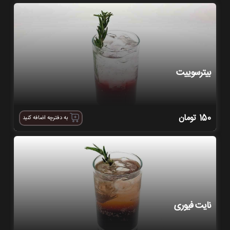
بیترسوییت
150
تومان
به دفترچه اضافه کنید
نایت فیوری