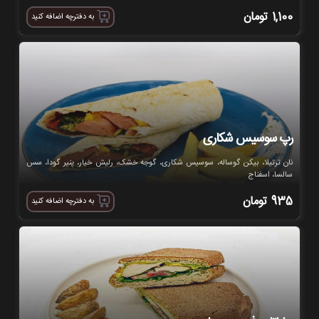
1,100
تومان
به دفترچه اضافه کنید
رپ سوسیس شکاری
نان ترتیلا، بیکن گوساله، سوسیس شکاری، گوجه خشک، رلیش خیار، پنیر گودا، سس
سالسا، اسفناج
935
تومان
به دفترچه اضافه کنید