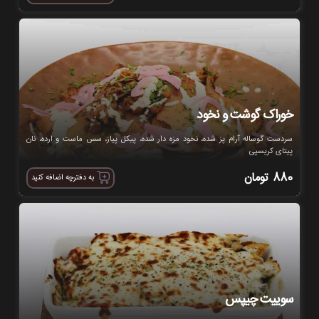
خوراک گوشت و نخود
سردست گوساله آرام پز شده، نخود مزه دار شده، پیکل پیاز، سس ماست و ارده، نان
پیتای کریسپی
880
تومان
به دفترچه اضافه کنید
سوییت چیپس