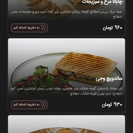
چاباتا مرغ و سبزیجات
سینه مرغ، بی بی اسفناج، گوجه، ریحان ایتالیایی، پنیر گودا، دیپ پنیر و سبزیجات، سس
اسفناج
960
تومان
به دفترچه اضافه کنید
ساندویچ وجی
نان چاباتا، بادمجان، گوجه خشک، پنیر هالومی، جوانه شبدر، ریحان ایتالیایی، سس کرم
اسفناج، دیپ پنیر و گوجه خشک، اسفناج
930
تومان
به دفترچه اضافه کنید