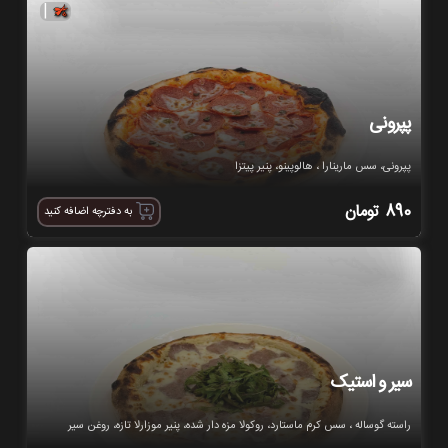
|
پپرونی
پپرونی، سس مارینارا ، هالوپینو، پنیر پیتزا
890
تومان
به دفترچه اضافه کنید
سیر و استیک
راسته گوساله ، سس کرم ماستارد، روکولا مزه دار شده، پنیر موزارلا تازه، روغن سیر