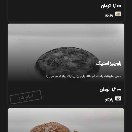
1,100
تومان
پنوتزو
بلوچیز استیک
سس مارینارا، راسته گوساله، بلوچیز، روکولا، پیاز قرمز، موزارلا
1,200
تومان
پنوتزو