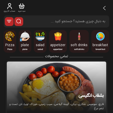
سبد خرید
حساب کاربری
Pizza
plate
salad
appetizer
soft drinks
breakfast
Pizza
plate
salad
appetizer
soft drinks
breakfast
تمامی محصولات
بشقاب انگلیسی
قارچ، سوسیس شکاری، بیکن، گوجه گیلاسی، سیب زمینی، خوراک لوبیا، نان تست و
تخم مرغ