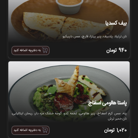
بیف کسدیا
نان ترتیلا، پلدبیف، پنیر پیتزا، قارچ، سس باربیکیو
940
تومان
به دفترچه اضافه کنید
پاستا هالومی اسفناج
پنه، سس کرم اسفناج، پنیر هالومی، تخمه کدو، گوجه خشک مزه دار، ریحان ایتالیایی،
نان خمیر ترش
1,020
تومان
به دفترچه اضافه کنید