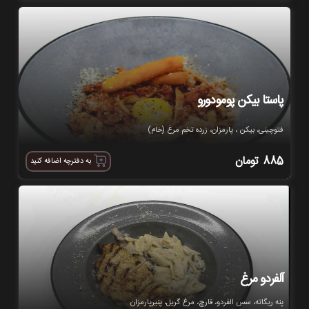
پاستا بیکن پومودورو
فتوچینی، بیکن ، پارمزان، زرده تخم مرغ (خام)
885
تومان
به دفترچه اضافه کنید
آلفردو مرغ
پنه ریگاته، سس الفردو، قارچ، مرغ گریل، پنیرپارمزان