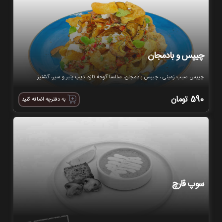
چیپس و بادمجان
چیپس سیب زمینی ، چیپس بادمجان، سالسا گوجه تازه، دیپ پنیر و سیر، گشنیز
590
تومان
به دفترچه اضافه کنید
سوپ قارچ