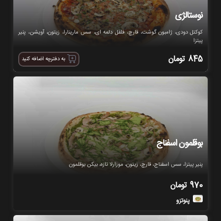
نوستالژی
کوکتل دودی، ژامبون گوشت، قارچ، فلفل دلمه ای، سس مارینارا، زیتون، آویشن، پنیر
پیتزا
845
تومان
به دفترچه اضافه کنید
بوقلمون اسفناج
پنیر پیتزا، سس اسفناج، قارچ، زیتون، موزارلا تازه، بیکن بوقلمون
970
تومان
پنوتزو