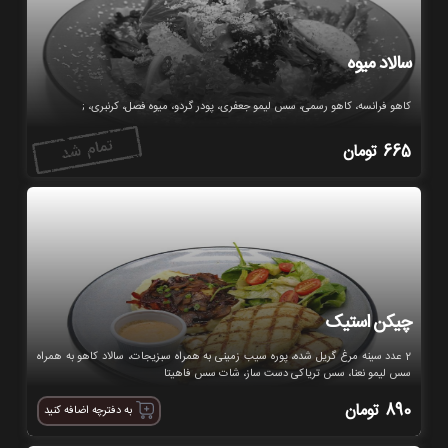
سالاد میوه
کاهو فرانسه، کاهو رسمی، سس لیمو جعفری، پودر گردو، میوه فصل، کرنبری، ;
665
تومان
چیکن استیک
2 عدد سینه مرغ گریل شده، پوره سیب‌‍ زمینی به همراه سبزیجات، سالاد کاهو به همراه
سس لیمو نعنا، سس تریاکی دست ساز، شات سس فاهیتا
890
تومان
به دفترچه اضافه کنید