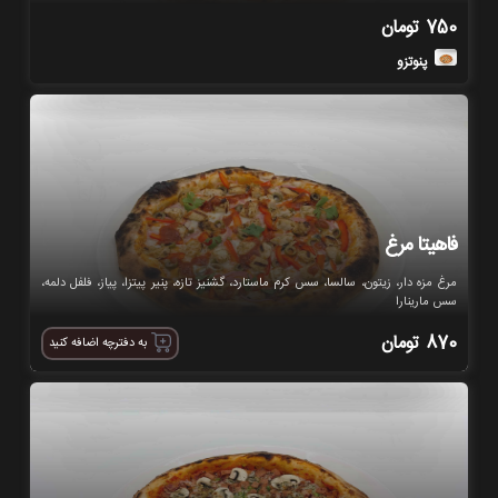
750
تومان
پنوتزو
فاهیتا مرغ
مرغ مزه دار، زیتون، سالسا، سس کرم ماستارد، گشنیز تازه، پنیر پیتزا، پیاز، فلفل دلمه،
سس مارینارا
870
تومان
به دفترچه اضافه کنید