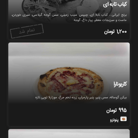
کباب تابه ای
برنج ایرانی ، کباب تابه ای، چیپس سیب زمینی، سس گوجه گیلاسی، سبزی خوردن،
ماست و سبزیجات معطر، پیاز داغ، گوجه
1,200
تومان
کاربونارا
بیکن گوساله، سس پنیر، پنیر پارمزان، زرده تخم مرغ، موزارلا توپی تازه
995
تومان
پنوتزو