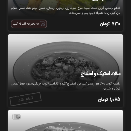
کاهو رسمی گریل شده، سینه مرغ سوخاری، زیتون، ریحان، سس لیمو نعنا، سس سزار،
نان کروتان به همراه دیپ پنیر و سبزیجات
730
تومان
به دفترچه اضافه کنید
سالاد استیک و اسفناج
راسته گوساله/کاهو رسمی/بی بی اسفناج/گردو کاراملی/توت فرنگی/میوه فصل/سس
ترش و شیرین
1,085
تومان
|