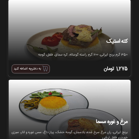
کته استیک
350 گرم برنج ایرانی، 200 گرم راسته گوساله، کره سماق، فلفل، گوجه
1,275
تومان
به دفترچه اضافه کنید
مرغ و غوره مسما
برنج ایرانی، ران مرغ سرخ شده، بادمجان، گوجه خشک، پیاز داغ، سس غوره و انار، سبزی
خوردن، فلفل ترشی