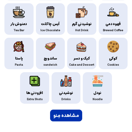
قهوه دمی
نوشیدنی گرم
آیس چاکلت
دمنوش بار
Tea Bar
Ice Chocolate
Hot Drink
Brewed Coffee
کوکی
کیک و دسر
ساندویچ
پاستا
Pasta
sandwich
Cake and Dessert
Cookies
نودل
نوشیدنی
افزودنی ها
Extra Shots
Drinks
Noodle
مشاهده مِنو