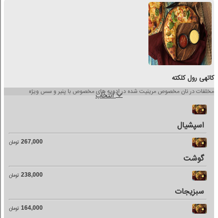
کاتهی رول کلکته
مخلفات در نان مخصوص مرینیت شده در ادویه های مخصوص با پنیر و سس ویژه
انتخاب
اسپشیال
267,000
تومان
گوشت
238,000
تومان
سبزیجات
164,000
تومان