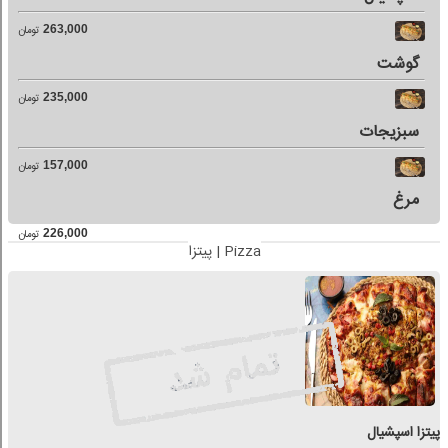
263,000
تومان
گوشت
235,000
تومان
سبزیجات
157,000
تومان
مرغ
226,000
تومان
پیتزا | Pizza
پیتزا اسپشیال