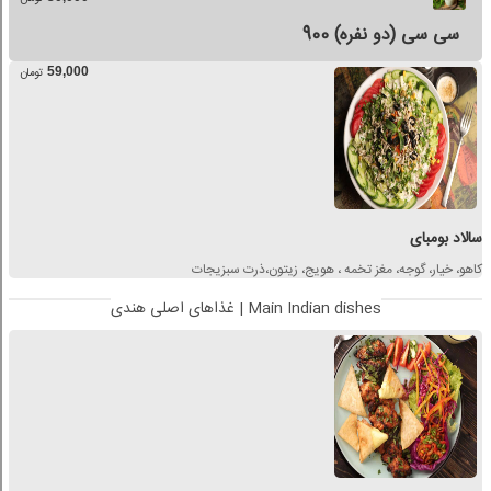
900 سی سی (دو نفره)
59,000
تومان
سالاد بومبای
کاهو، خیار، گوجه، مغز تخمه ، هویج، زیتون،ذرت سبزیجات
غذاهای اصلی هندی | Main Indian dishes