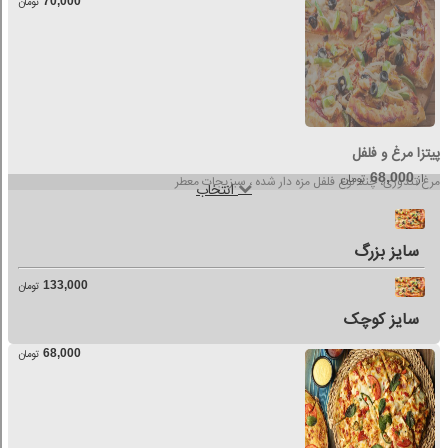
70,000
تومان
پیتزا مرغ و فلفل
68,000
از
تومان
مرغ تندوری، چند نوع فلفل مزه دار شده ، سبزیجات معطر
انتخاب
سایز بزرگ
133,000
تومان
سایز کوچک
68,000
تومان