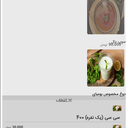
سوپ دال
90,000
تومان
دوغ مخصوص بومبای
انتخاب
400 سی سی (یک نفره)
30,000
تومان