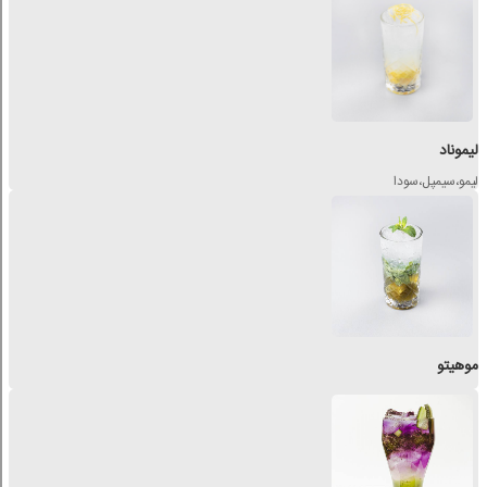
لیموناد
لیمو،سیمپل،سودا
موهیتو