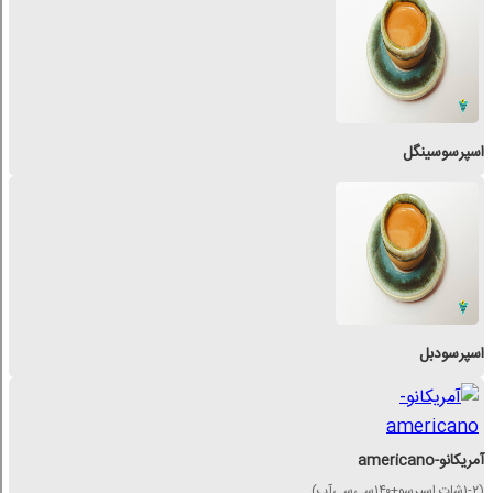
اسپرسوسینگل
اسپرسودبل
آمریکانو-americano
(۱-۲شات اسپرسو+۱۴۰سی‌سی‌آب)