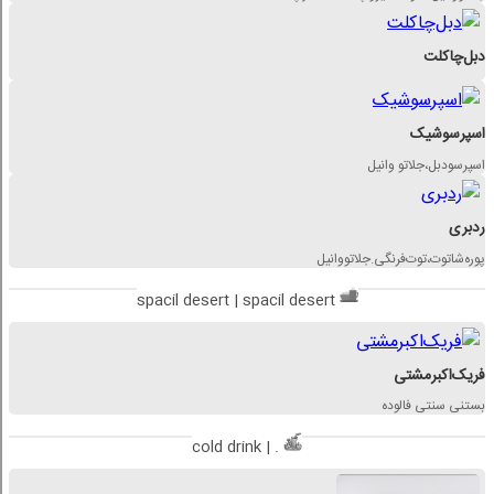
دبل‌چاکلت
اسپرسو‌شیک
اسپرسو‌دبل،جلاتو وانیل
رد‌بری
‌پوره‌شاتوت،توت‌فرنگی.جلاتو‌وانیل
spacil desert | spacil desert
فریک‌اکبرمشتی
بستنی سنتی فالوده
cold drink | .