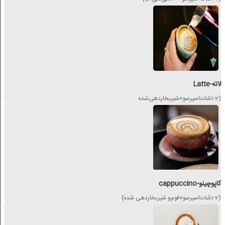
لاته-Latte
(1-2شات‌اسپرسو+شیربخاردهی‌شده
کاپوچینو-cappuccino
(1-2شات‌اسپرسو+فوم‌و شیر‌بخاردهی شده)