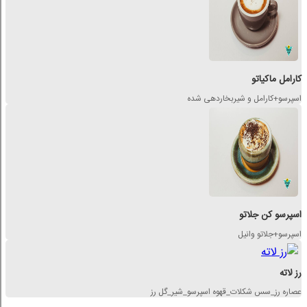
کارامل ماکیاتو
اسپرسو+کارامل و شیربخاردهی شده
اسپرسو کن جلاتو
اسپرسو+جلاتو وانیل
رز لاته
عصاره رز_سس شکلات_قهوه اسپرسو_شیر_گل رز