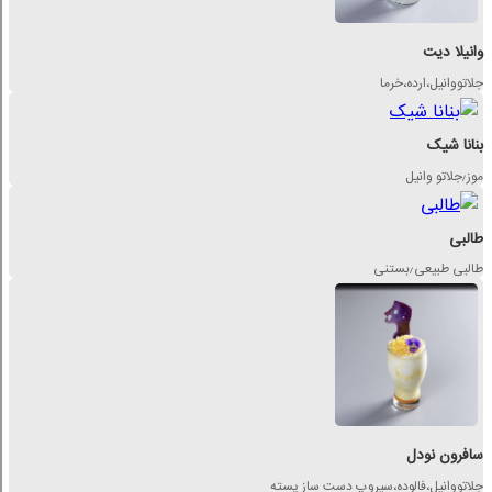
وانیلا دیت
جلاتو‌وانیل،ارده،خرما
بنانا شیک
موز٫جلاتو وانیل
طالبی
طالبی طبیعی٫بستنی
سافرون نودل
جلاتو‌وانیل،فالوده،سیروپ دست ساز پسته