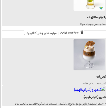
پانچ‌‌نوستالژیک
سکنجبسن،پنیرک،سودا
سیاره های یخی‌کافئین‌دار | cold coffee
آیس‌لته
اسپرسو‌دبل،شیر،خامه
کلد‌برو(شراب‌قهوه)
100میلی‌لیتر‌عصاره‌قهوه‌بوربون‌با‌یخ‌دم‌کشیده‌،اسیدیته‌شراب‌گونه‌طعم‌ملایم‌کافیین‌بالا