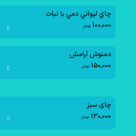
چاي ليواني دمي با نبات
100,000
تومان
دمنوش آرامش
150,000
تومان
چای سبز
130,000
تومان