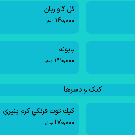
گل گاو زبان
160,000
تومان
بابونه
140,000
تومان
کیک و دسرها
كيك توت فرنگي كرم پنيري
170,000
تومان