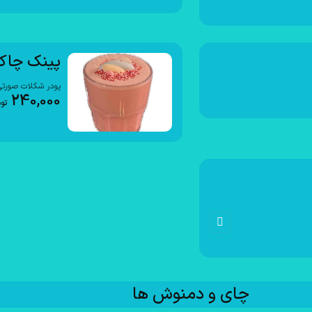
پینک چاک
پودر شکلات صورتی 
240,000
تو
چای و دمنوش ها