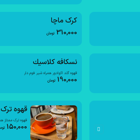
کرک ماچا
310,000
تومان
نسكافه كلاسيك
قهوه گلد اکوادور همراه شیر فوم دار
190,000
تومان
قهوه ترک
قهوه ترک ممتاز هم
150,000
توم