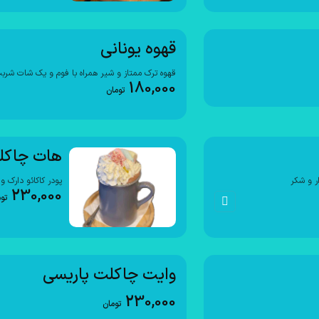
قهوه یونانی
قهوه ترک ممتاز و شیر همراه با فوم و یک شات شربت
180,000
تومان
هات چاکل
ر و شکر
پودر کاکائو دارک و
230,000
تو
وایت چاکلت پاریسی
230,000
تومان