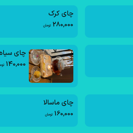
چای کرک
280,000
تومان
چای سیاه
140,000
توم
چای ماسالا
160,000
تومان