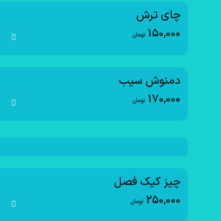
چای ترش
150,000
تومان
دمنوش سیب
170,000
تومان
چیز کیک فصل
250,000
تومان