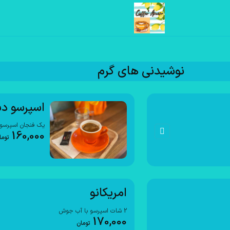
نوشیدنی های گرم
اسپرسو د
یک فنجان اسپرسو 
160,000
توما
امریکانو
2 شات اسپرسو با آب جوش
170,000
تومان