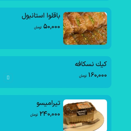
باقلوا استانبول
50,000
تومان
كيك نسكافه
160,000
تومان
تیرامیسو
240,000
تومان