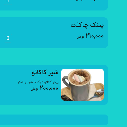
پینک چاکلت
210,000
تومان
شیر کاکائو
پودر کاکائو دارک با شیر و شکر
200,000
تومان