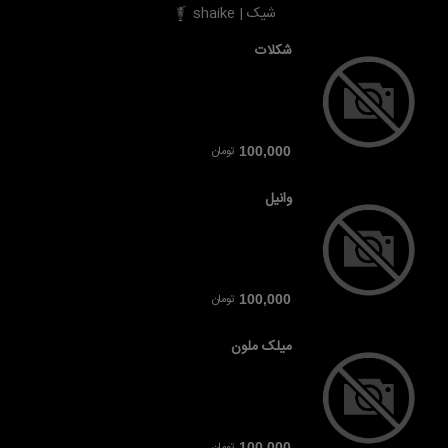
شیک | shaike
شکلات
تومان
100,000
وانیل
تومان
100,000
میلک ملون
تومان
100,000