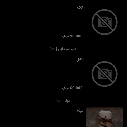
تک
تومان
50,000
اسپرسو دابل |
دابل
تومان
60,000
موکا |
موکا