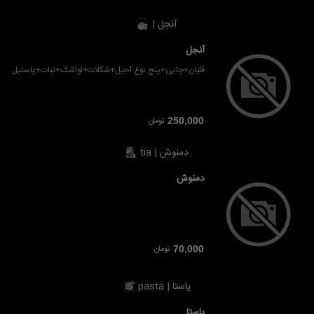
آنجل |
آنجل
قلیان+چایی+پنج نوع آجیل+شکلات+لواشک+نبات+پاستیل
تومان
250,000
دمنوش | tia
دمنوش
تومان
70,000
پاستا | pasta
پاستا