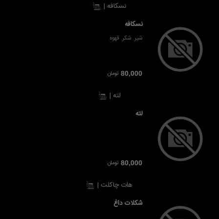
نسکافه |
نسکافه
شیر. شکر. قهوه.
تومان
80,000
لته |
لته
تومان
80,000
هات چاکلت |
شکلات داغ