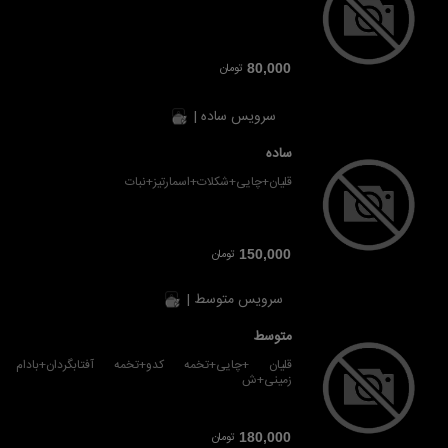
تومان
80,000
سرویس ساده |
ساده
قلیان+چایی+شکلات+اسمارتیز+نبات
تومان
150,000
سرویس متوسط |
متوسط
قلیان +چایی+تخمه کدو+تخمه آفتابگردان+بادام
زمینی+ش
تومان
180,000