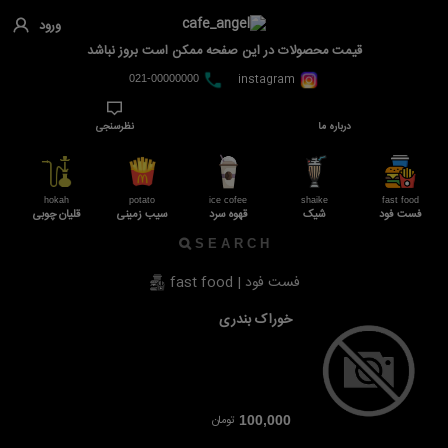
ورود
قیمت محصولات در این صفحه ممکن است بروز نباشد
instagram
021-00000000
درباره ما
نظرسنجی
hokah
potato
ice cofee
shaike
fast food
فست فود
شیک
قهوه سرد
سیب زمینی
قلیان چوبی
فست فود | fast food
خوراک بندری
تومان
100,000