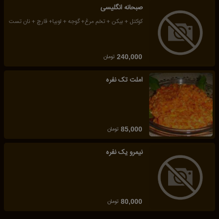
صبحانه انگلیسی
کوکتل + بیکن + تخم مرغ+ گوجه + لوبیا+ قارچ + نان تست
تومان
240,000
املت تک نفره
تومان
85,000
نیمرو یک نفره
تومان
80,000