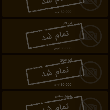
تومان
80,000
آب انار
تومان
80,000
آب هویج
تومان
90,000
هویج بستنی