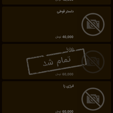
دلستر قوطی
تومان
40,000
باواریا
تومان
60,000
انرژی زا
تومان
60,000