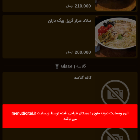
تومان
210,000
سالاد سزار گریل بیگ باران
تومان
200,000
گلاسه | Glase
کافه گلاسه
تومان
150,000
شکلات گلاسه