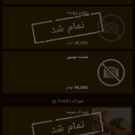
زیتون پرورده
تومان
48,000
ماست موسیر
تومان
40,000
خوراک | Food
خوراک جوجه