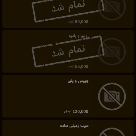
تومان
60,000
زولبیا و بامیه
تومان
55,000
چیپس و پنیر
تومان
120,000
سیب زمینی ساده