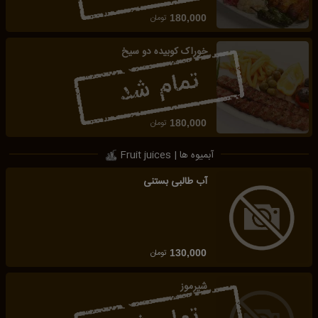
تومان
180,000
خوراک کوبیده دو سیخ
تومان
180,000
آبمیوه ها | Fruit juices
آب طالبی بستنی
تومان
130,000
شیرموز