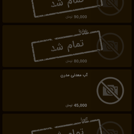
تومان
90,000
باواریا
تومان
80,000
آب معدنی مدرن
تومان
45,000
آلورا