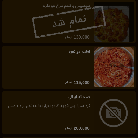
سوسیس و تخم مرغ دو نفره
تومان
130,000
املت دو نفره
تومان
115,000
صبحانه ایرانی
کره +مربا+پنیر+گوجه+گردو+خیار+خامه+تخم مرغ + عسل
تومان
200,000