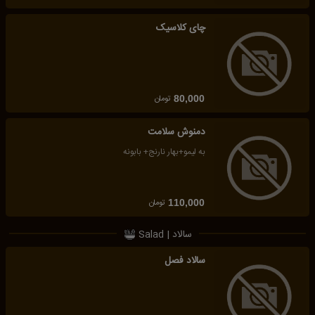
چای کلاسیک
تومان
80,000
دمنوش سلامت
به لیمو+بهار نارنج+ بابونه
تومان
110,000
سالاد | Salad
سالاد فصل