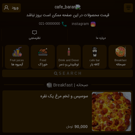
ورود
قیمت محصولات در این صفحه ممکن است بروز نباشد
instagram
021-00000000
درباره ما
نظرسنجی
Fruit juices
Food
Drink and Deser
cafe bar
Breakfast
صبحانه
کافه بار
نوشیدنی و دسر
خوراک
آبمیوه ها
صبحانه | Breakfast
سوسیس و تخم مرغ یک نفره
تومان
90,000