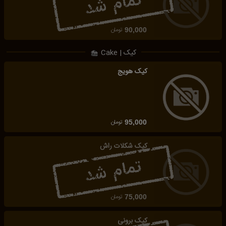
تومان
90,000
کیک | Cake
کیک هویج
تومان
95,000
کیک شکلات راش
تومان
75,000
کیک برونی