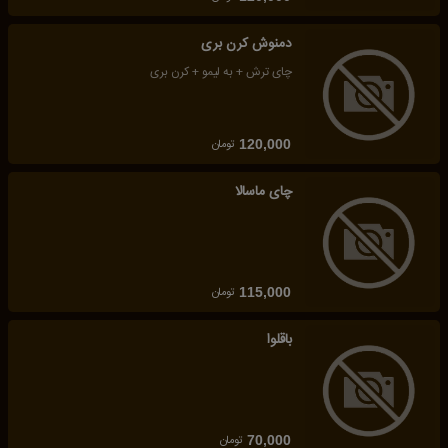
دمنوش کرن بری
چای ترش + به لیمو + کرن بری
تومان
120,000
چای ماسالا
تومان
115,000
باقلوا
تومان
70,000