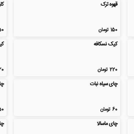
قهوه ترک
کار
150
تومان
50
کیک نسکافه
کی
220
تومان
20
چای سیاه نبات
چا
60
تومان
50
چای ماسالا
چا