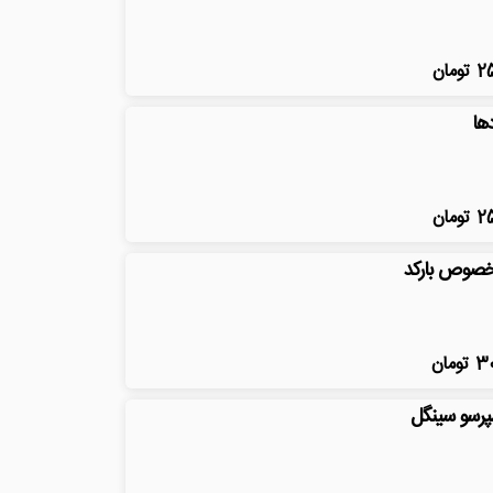
2
تومان
دها
2
تومان
صوص بارکد
3
تومان
پرسو سینگل