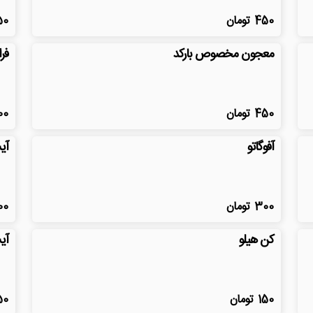
450
تومان
50
معجون مخصوص بارکد
فرا
450
تومان
00
آفوگاتو
آی
300
تومان
00
کن هیلو
آی
150
تومان
50