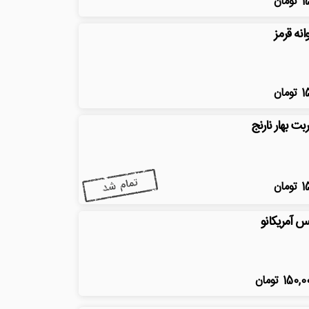
1
تومان
انه قرمز
1
تومان
بت بهار نارنج
1
تومان
س آمریکانو
150,0
تومان