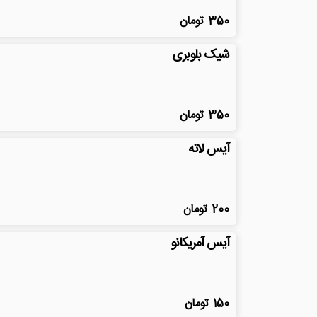
350
تومان
شیک بلوبری
350
تومان
آیس لاته
200
تومان
آیس آمریکانو
150
تومان