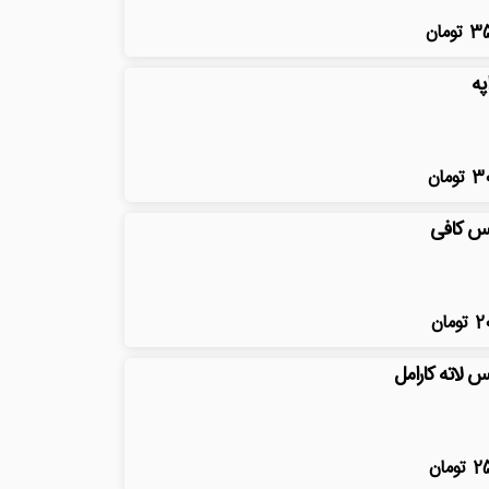
3
تومان
په
3
تومان
س کافی
2
تومان
س لاته کارامل
2
تومان