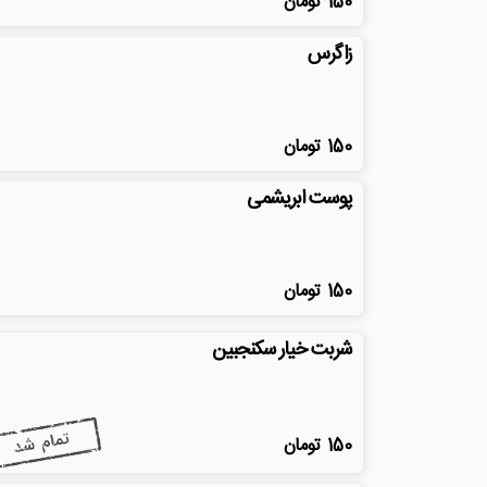
150
تومان
زاگرس
150
تومان
پوست ابریشمی
150
تومان
شربت خیار سکنجبین
150
تومان