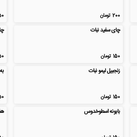
200
تومان
50
چای سفید نبات
چا
150
تومان
50
زنجبیل لیمو نبات
به
150
تومان
50
بابونه اسطوخدوس
هف