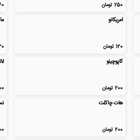
250
تومان
60
امریکانو
ما
120
تومان
20
کاپوچینو
لات
200
تومان
00
هات چاکلت
نس
200
تومان
00