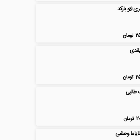
ری لاو بارکد
2
تومان
یلندی
2
تومان
 طالبی
2
تومان
تایاما وحشی