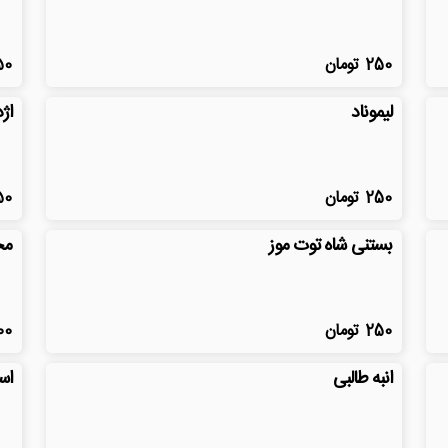
250
تومان
50
لیموناد
اژ
250
تومان
50
بستنی شاه توت موز
مخ
250
تومان
00
انبه طالبی
اس