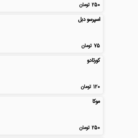
250
تومان
اسپرسو دبل
75
تومان
کورتادو
120
تومان
موکا
250
تومان