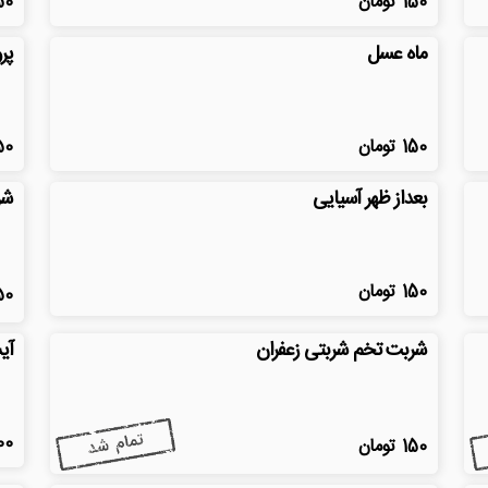
150
تومان
50
ماه عسل
پرو
150
تومان
50
بعداز ظهر آسیایی
شر
150
تومان
50
شربت تخم شربتی زعفران
آی
00
150
تومان