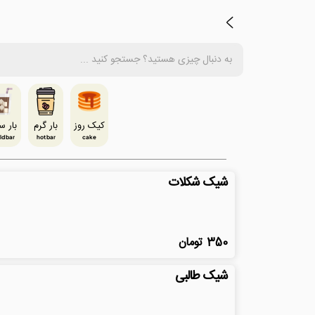
کیک روز
بار گرم
بار س
ld bar
hot bar
cake
شیک شکلات
350
تومان
شیک طالبی