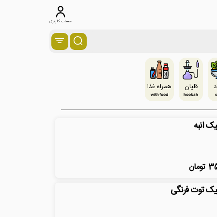
حساب کاربری
د
قلیان
همراه غذا
with food
hookah
s
ک انبه
3
تومان
ک توت فرنگی