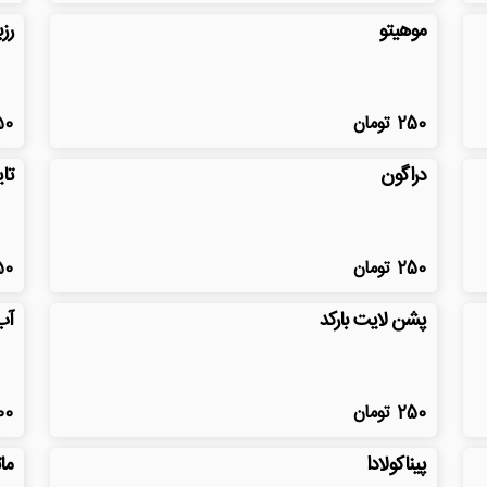
موهیتو
رزب
250
تومان
50
دراگون
تا
250
تومان
50
پشن لایت بارکد
آب
250
تومان
00
پیناکولادا
ما