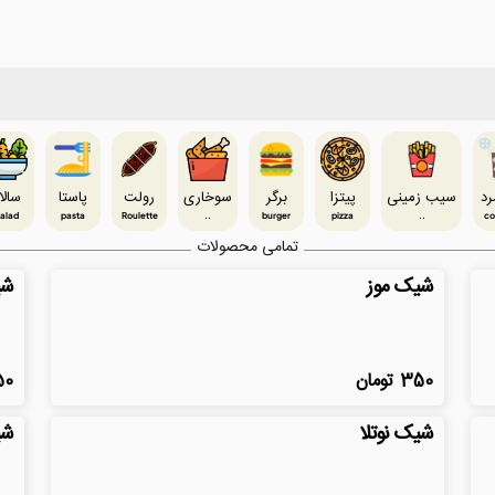
رد
سیب زمینی
پیتزا
برگر
سوخاری
رولت
پاستا
سالا
alad
pasta
Roulette
..
burger
pizza
..
co
تمامی محصولات
شیک موز
شی
350
تومان
50
شیک نوتلا
شی