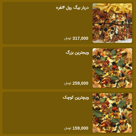
دربار بیگ رول ۴نفره
تومان
317,000
ویجترین بزرگ
تومان
259,000
ویچترین کوچک
تومان
159,000