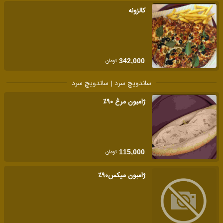
کالزونه
تومان
342,000
ساندویچ سرد | ساندویچ سرد
ژامبون مرغ ۹۰٪
تومان
115,000
ژامبون میکس۹۰٪