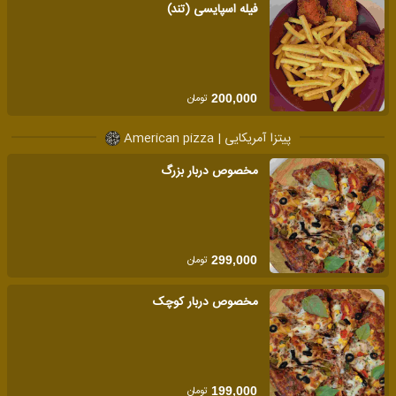
فیله اسپایسی (تند)
تومان
200,000
پیتزا آمریکایی | American pizza
مخصوص دربار بزرگ
تومان
299,000
مخصوص دربار کوچک
تومان
199,000