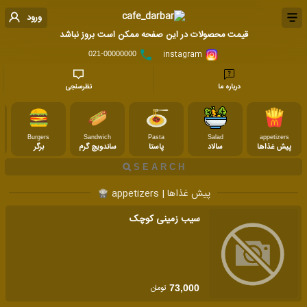
ورود
قیمت محصولات در این صفحه ممکن است بروز نباشد
instagram
021-00000000
درباره ما
نظرسنجی
Burgers
Sandwich
Pasta
Salad
appetizers
پیش غذاها
سالاد
پاستا
ساندویچ گرم
برگر
پیش غذاها | appetizers
سیب زمینی کوچک
تومان
73,000