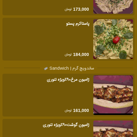
تومان
173,000
پاستاکرم پستو
تومان
184,000
ساندویچ گرم | Sandwich
ژامبون مرغ۹۰٪ویژه تنوری
تومان
161,000
ژامبون گوشت۹۰٪ویژه تنوری