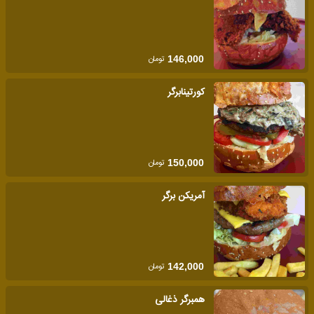
تومان
146,000
کورتینابرگر
تومان
150,000
آمریکن برگر
تومان
142,000
همبرگر ذغالی