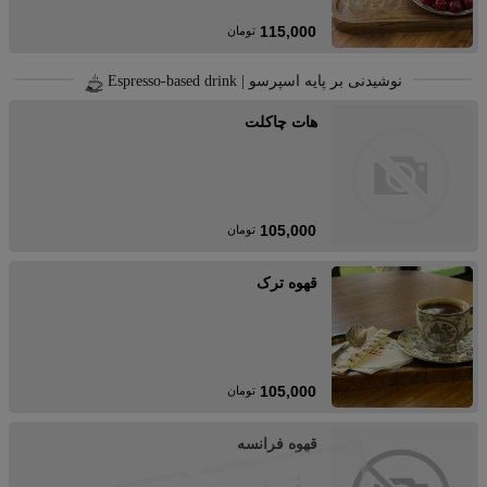
115,000
تومان
نوشیدنی بر پایه اسپرسو | Espresso-based drink
هات چاکلت
105,000
تومان
قهوه ترک
105,000
تومان
قهوه فرانسه