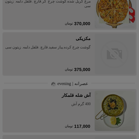
مرغ گریل شده.گوشت چرخ کر.قارچ .فلفل دلمه. زیتون
سی
370,000
تومان
مکزیکی
گوشت چرخ کرده.پیاز سفید.قارچ .فلفل دلمه. زیتون سی
375,000
تومان
عصرانه | evening
آش شله قلمکار
400 گرم آش
117,000
تومان