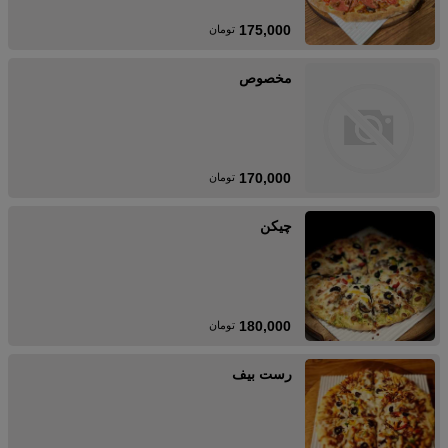
175,000
تومان
مخصوص
170,000
تومان
چیکن
180,000
تومان
رست بیف