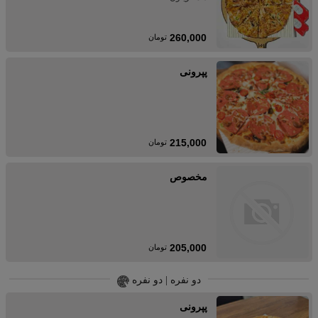
260,000
تومان
پپرونی
215,000
تومان
مخصوص
205,000
تومان
دو نفره | دو نفره
پپرونی