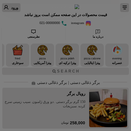
ورود
قیمت محصولات در این صفحه ممکن است بروز نباشد
021-00000000
instagram
درباره ما
نظرسنجی
fried
pizza
pizza pideh
pizza calzone
evening
عصرانه
پیتزا ایتالیایی
پیتزا ترکیه ای
پیتزا آمریکایی
سوخاری
برگر ذغالی دستی | برگر ذغالی دستی
رویال برگر
150 گرم برگر دستی . دو ورق ژامبون .سیب زمینی سرخ
کرده .سبزیجات
258,000
تومان