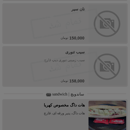
نان سیر
150,000
تومان
سیب تنوری
سیب زمینی تنوری دیپ قارچ
158,000
تومان
ساندویچ | sandwich
هات داگ مخصوص کهربا
هات داگ، پنیر ورقه ای، قارچ