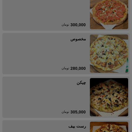
300,000
تومان
مخصوص
280,000
تومان
چیکن
305,000
تومان
رست بیف