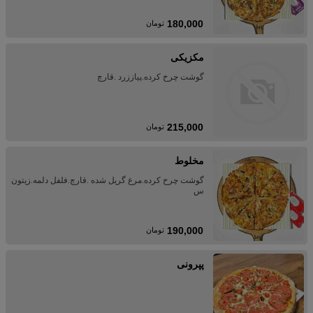
180,000
تومان
مکزیکی
گوشت چرخ کرده.پیاززرد .قارچ
215,000
تومان
مخلوط
گوشت چرخ کرده.مرغ گریل شده .قارچ.فلفل دلمه.زیتون
س
190,000
تومان
پپرونی