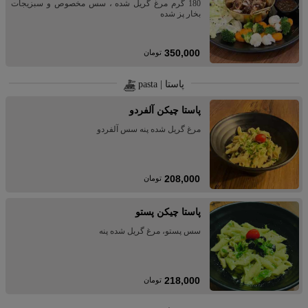
180 گرم مرغ گریل شده ، سس مخصوص و سبزیجات
بخار پز شده
350,000
تومان
پاستا | pasta
پاستا چیکن آلفردو
مرغ گریل شده پنه سس آلفردو
208,000
تومان
پاستا چیکن پستو
سس پستو، مرغ گریل شده پنه
218,000
تومان