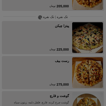
205,000
تومان
تک نفره | تک نفره
پیتزا چیکن
225,000
تومان
رست بیف
275,000
تومان
گوشت و قارچ
گوشت چرخ کرده. قارچ. فلفل دلمه. زیتون سیاه