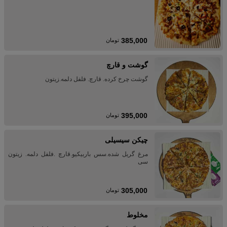
385,000
تومان
گوشت و قارچ
گوشت چرخ کرده. قارچ. فلفل دلمه.زیتون
395,000
تومان
چیکن سیسیلی
مرغ گریل شده.سس باربیکیو.قارچ .فلفل دلمه. زیتون
سی
305,000
تومان
مخلوط