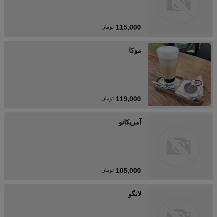
115,000
تومان
موکا
119,000
تومان
آمریکانو
105,000
تومان
لانگو