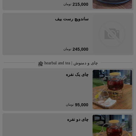
215,000
تومان
ساندویچ رست بیف
245,000
تومان
چای و دمنوش | hearbal and tea
چای یک نفره
95,000
تومان
چای دو نفره