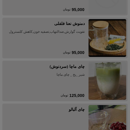
95,000
تومان
دمنوش نعنا فلفلی
تقویت گوارش,ضدالتهاب,تصفیه خون,کاهش کلسترول
95,000
تومان
چای ماچا (سردنوش)
شیر _یخ _ چای ماچا
125,000
تومان
چای آلبالو