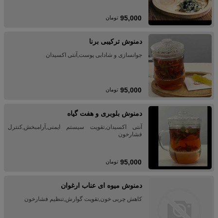
95,000
تومان
دمنوش ترکیبی برنا
جوانسازی و شادابی پوست,آنتی اکسیدان
95,000
تومان
دمنوش بلوبری و هفت گیاه
آنتی اکسیدان,تقویت سیستم ایمنی,آرامبخش,کنترل
فشارخون
95,000
تومان
دمنوش میوه ای عناب ارغوان
کاهش چربی خون,تقویت گوارش,تنظیم فشارخون