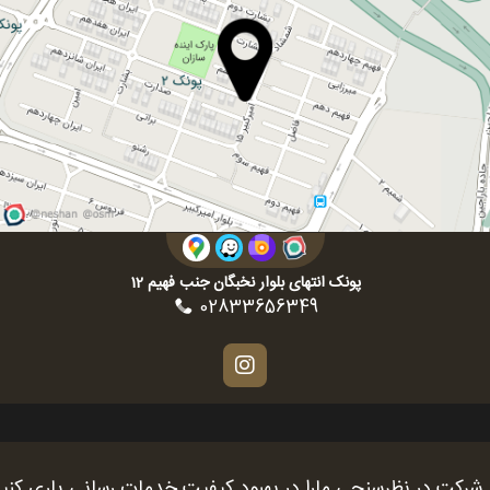
پونک انتهای بلوار نخبگان جنب فهیم 12
02833656349
 شرکت در نظرسنجی مارا در بهبود کیفیت خدمات رسانی یاری کنی