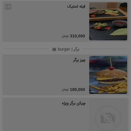
فیله استیک
👍
1
تومان
310,000
برگر | burger
چیز برگر
تومان
180,000
چیکن برگر ویژه