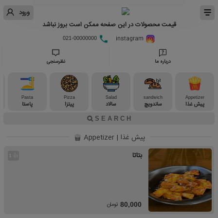
ورود
قیمت محصولات در این صفحه ممکن است بروز نباشد
instagram
021-00000000
درباره ما
نظرسنجی
Pasta
Pizza
Salad
sandwich
Appetizer
پیش غذا
ساندویچ
سالاد
پیتزا
پاستا
پیش غذا | Appetizer
بتاتا
👍
1
تومان
80,000