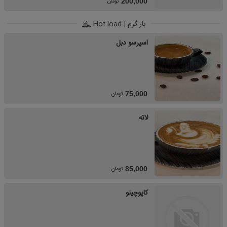
تومان
200,000
بار گرم | Hot load
اسپرسو دبل
تومان
75,000
لاته
تومان
85,000
کاپوچینو