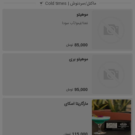
ماکتل/سردنوش | Cold times
موهیتو
نعنا/لیمو/آب سودا
تومان
85,000
موهیتو بری
تومان
95,000
مارگاریتا اسکای
تومان
115,000