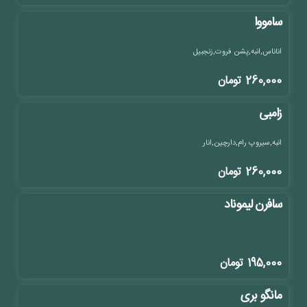
سامووا
اناناس,انبه,پشن فروت,زنجبیل
260,000
تومان
زامبی
انبه,سیروپ رام,دارچین,انار
260,000
تومان
سافرن لیموناد
195,000
تومان
مانگو بری