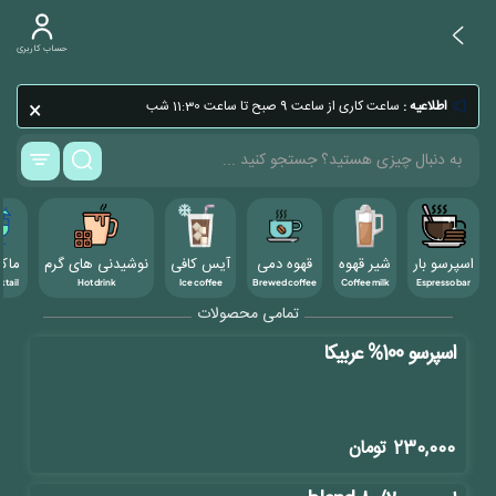
حساب کاربری
×
اطلاعیه :
ساعت کاری از ساعت 9 صبح تا ساعت 11:30 شب
اسپرسو بار
شیر قهوه
قهوه دمی
آیس کافی
نوشیدنی های گرم
ماک
tail
Hot drink
Ice coffee
Brewed coffee
Coffee milk
Espresso bar
تمامی محصولات
اسپرسو 100% عربیکا
230,000
تومان