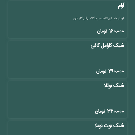
آرام
لوندر,بادیان,شاهسپرم,گلاب,گل گاوزبان
160,000
تومان
شیک کارامل کافی
290,000
تومان
شیک نوتلا
320,000
تومان
شیک توت نوتلا