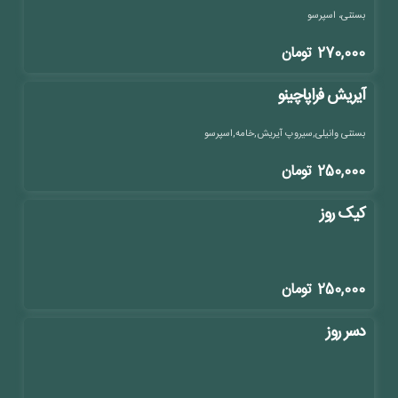
بستنی، اسپرسو
270,000
تومان
آیریش فراپاچینو
بستنی وانیلی,سیروپ آیریش,خامه,اسپرسو
250,000
تومان
کیک روز
250,000
تومان
دسر روز