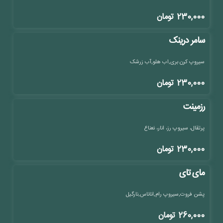
230,000
تومان
سامر درینک
سیروپ کرن بری,اب هلو,آب زرشک
230,000
تومان
رزمینت
پرتقال، سیروپ رز، انار، نعناع
230,000
تومان
مای تای
پشن فروت,سیروپ رام,اناناس,نارگیل
260,000
تومان