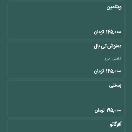
ویتامین
145,000
تومان
دمنوش تی بال
آرامش، انرژی
145,000
تومان
بستنی
195,000
تومان
آفوگاتو