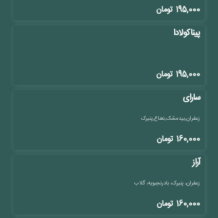
195,000
تومان
پیناکولادا
195,000
تومان
سارای
زعفران,بیدمشک,نعناع,پنیرک
160,000
تومان
آراز
زعفران، پنیرک، بادرنجبویه، گلاب
160,000
تومان