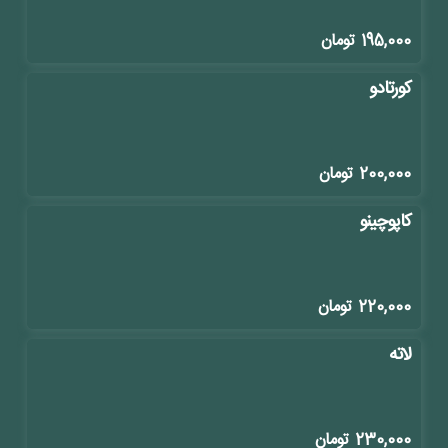
195,000
تومان
کورتادو
200,000
تومان
کاپوچینو
220,000
تومان
لاته
230,000
تومان