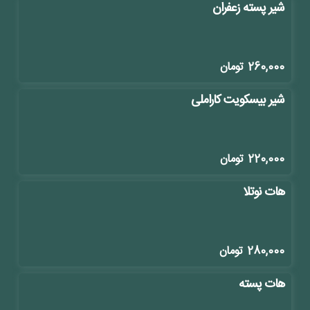
شیر پسته زعفران
260,000
تومان
شیر بیسکویت کاراملی
220,000
تومان
هات نوتلا
280,000
تومان
هات پسته