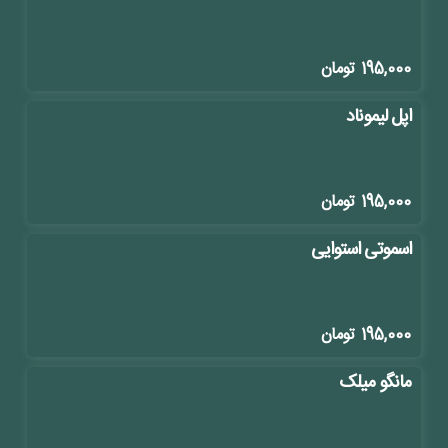
195,000
تومان
اپل لیموناد
195,000
تومان
اسموتی استوایی
195,000
تومان
مانگو میلک