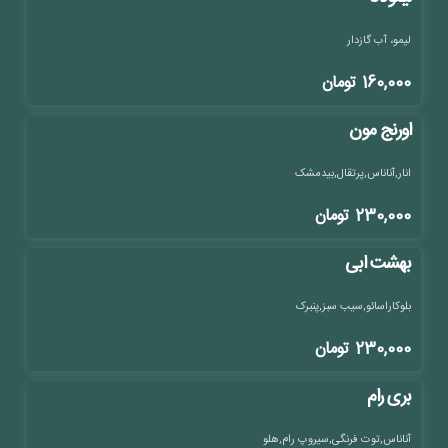
لیمو، آب گازدار
160,000
تومان
اورنج مون
انار,آناناس,پرتقال,بیدمشک
230,000
تومان
بهشت ابی
بلوکاراسائو,سیب سبز,پنبرک
230,000
تومان
بری رام
آناناس,توت فرنگی,سیروپ رام,هلو