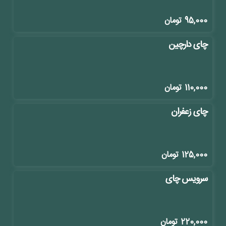
95,000
تومان
چای دارچین
110,000
تومان
چای زعفران
125,000
تومان
سرویس چای
220,000
تومان