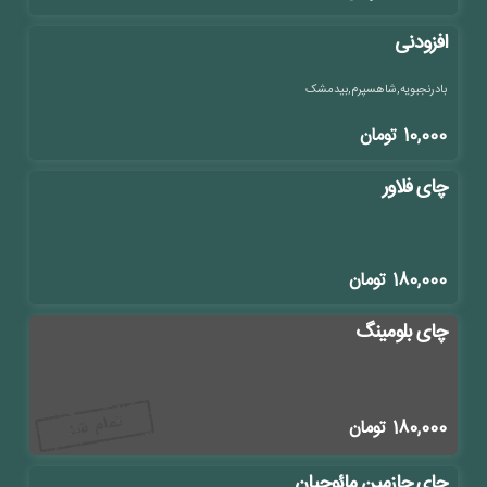
افزودنی
بادرنجبویه,شاهسپرم,بیدمشک
10,000
تومان
چای فلاور
180,000
تومان
چای بلومینگ
180,000
تومان
چای جازمین مائوجیان