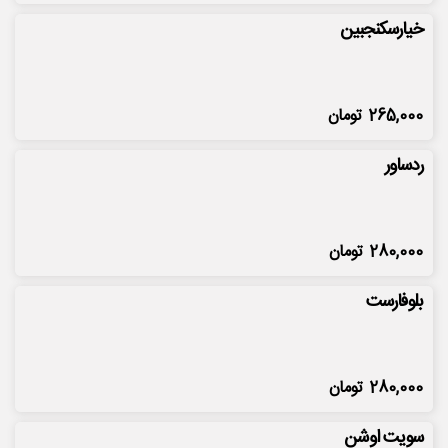
خیارسکنجبین
265,000
تومان
ردساور
280,000
تومان
بلوفارست
280,000
تومان
سویت اوشن