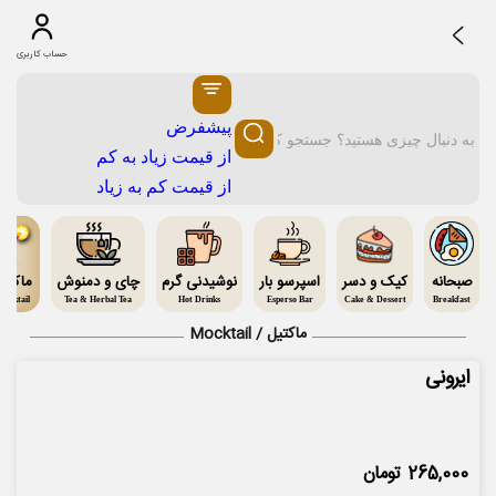
حساب کاربری
پیشفرض
از قیمت زیاد به کم
از قیمت کم به زیاد
صبحانه
کیک و دسر
اسپرسو بار
نوشیدنی گرم
چای و دمنوش
ماکتی
ocktail
Tea & Herbal Tea
Hot Drinks
Esperso Bar
Cake & Dessert
Breakfast
ماکتیل / Mocktail
ایرونی
265,000
تومان