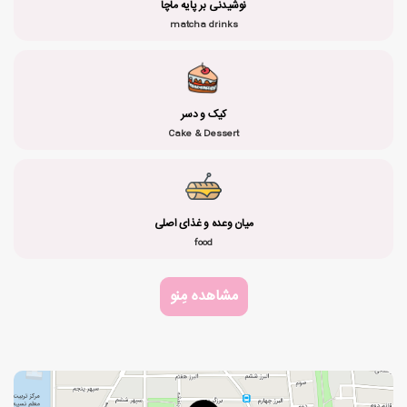
نوشیدنی بر پایه ماچا
matcha drinks
کیک و دسر
Cake & Dessert
میان وعده و غذای اصلی
food
مشاهده مِنو