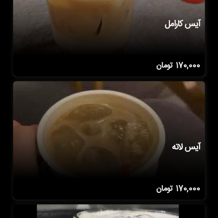
آیس کارامل
170,000
تومان
آیس لاته
170,000
تومان