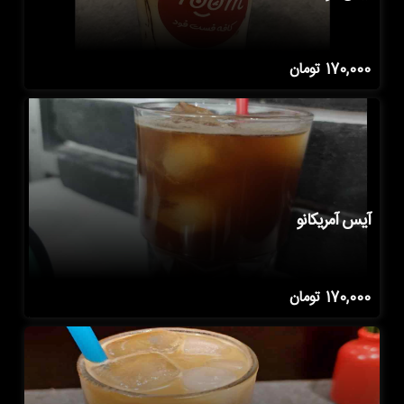
170,000
تومان
آیس آمریکانو
170,000
تومان