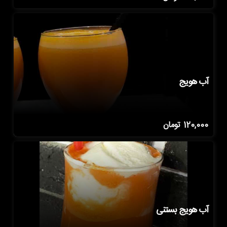
آب هویج
120,000
تومان
آب هویج بستنی