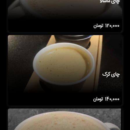
چای ماسالا
120,000
تومان
چای کرک
140,000
تومان