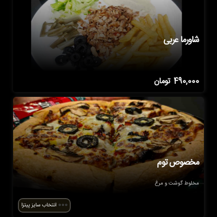
شاورما عربی
490,000
تومان
مخصوص توم
مخلوط گوشت و مرغ
انتخاب سایز پیتزا