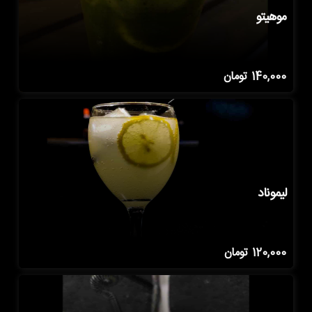
موهیتو
140,000
تومان
لیموناد
120,000
تومان