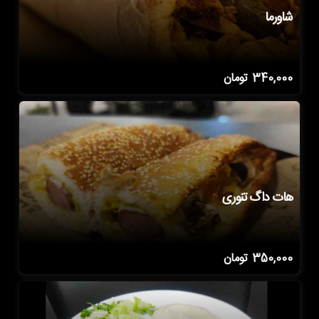
شاورما
340,000
تومان
هات داگ تنوری
350,000
تومان