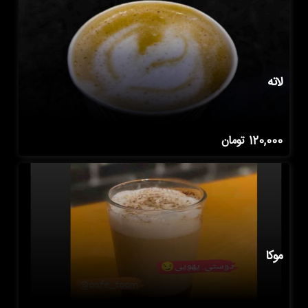
لاته
120,000
تومان
موکا