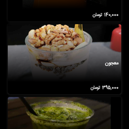
140,000
تومان
معجون
395,000
تومان