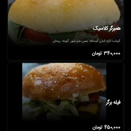
همبرگر کلاسیک
گوشت تازه کبابی گوساله. سس خیارشور. گوجه .ریحان
340,000
تومان
فیله برگر
450,000
تومان