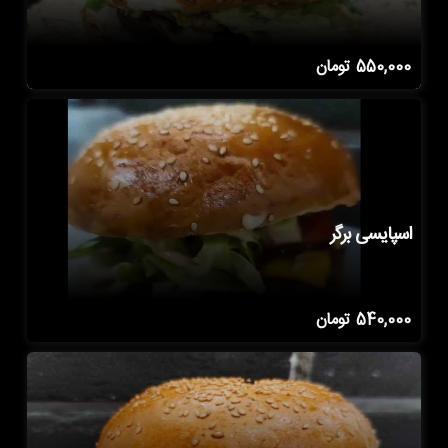
550,000
تومان
اسپایسی برگر
540,000
تومان