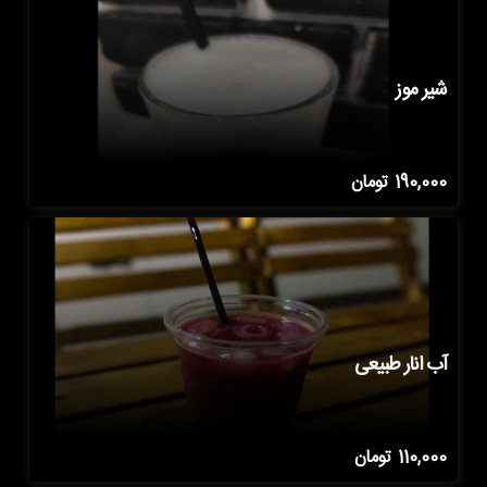
شیر موز
190,000
تومان
آب انار طبیعی
110,000
تومان