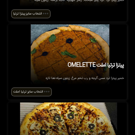
خمیر پیتزا ترد .کره .پنیر صبحانه. زعتر. مهیاوه .کنجد برشته .زیتون سیاه
انتخاب سایز پیتزا ترتیا
پیتزا ترتیا املت OMELETTE
خمیر پیتزا ترد سس گرجه و رب تخم مرغ زیتون سیاه نعنا تازه
انتخاب سایز ترتیا املت