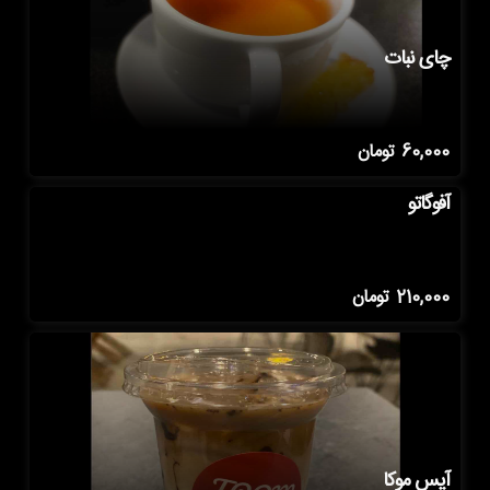
چای نبات
60,000
تومان
آفوگاتو
210,000
تومان
آیس موکا