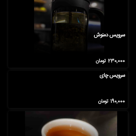
سرویس دمنوش
230,000
تومان
سرویس چای
190,000
تومان