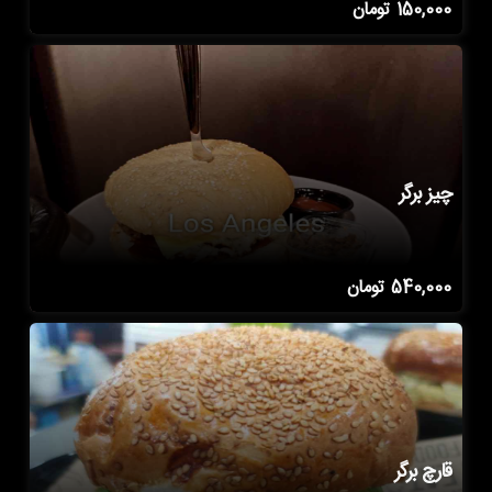
150,000
تومان
چیز برگر
540,000
تومان
قارچ برگر