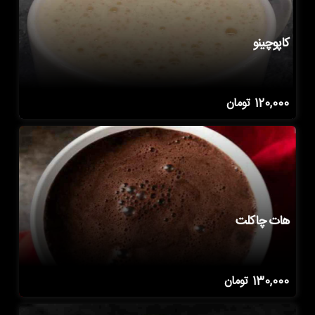
کاپوچینو
120,000
تومان
هات چاکلت
130,000
تومان