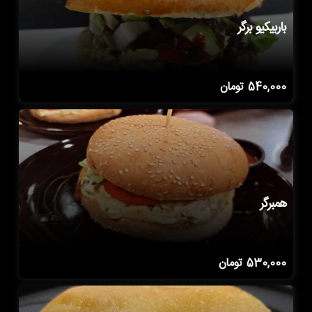
باربیکیو برگر
540,000
تومان
همبرگر
530,000
تومان