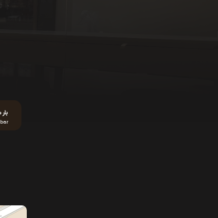
بار 
 bar