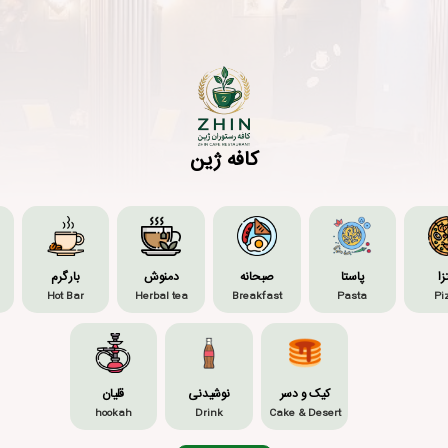
کافه ژین
زا
پاستا
صبحانه
دمنوش
بار گرم
Hot Bar
Herbal tea
Breakfast
Pasta
Pi
کیک و دسر
نوشیدنی
قلیان
hookah
Drink
Cake & Desert