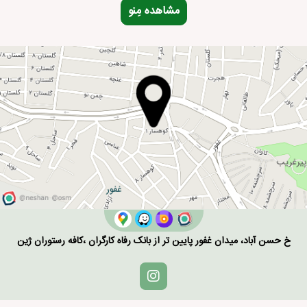
مشاهده مِنو
خ حسن آباد، میدان غفور پایین تر از بانک رفاه کارگران ،کافه رستوران ژین