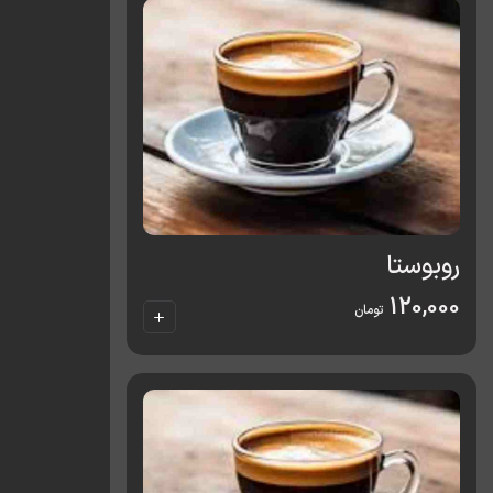
روبوستا
120,000
تومان