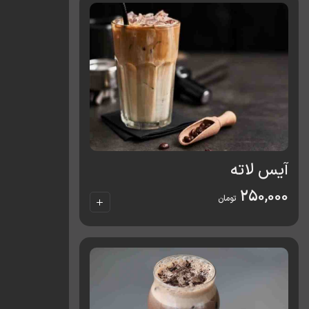
آیس لاته
250,000
تومان