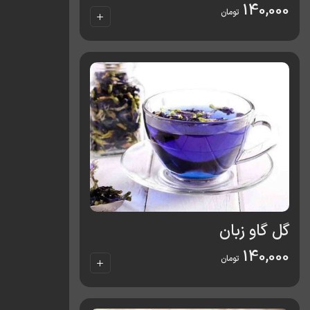
140,000
تومان
گل گاو زبان
140,000
تومان