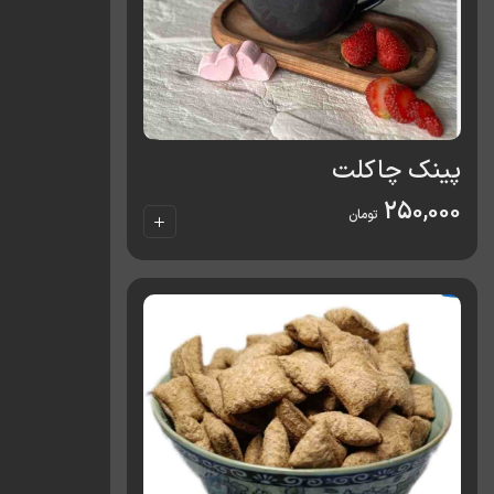
پینک چاکلت
250,000
تومان