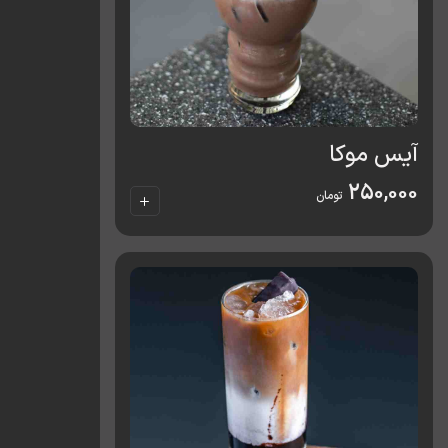
آیس موکا
250,000
تومان