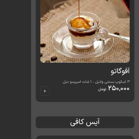
آفوگاتو
3 اسکوپ بستنی وانیل ، 1 شات اسپرسو دبل
250,000
تومان
آیس کافی