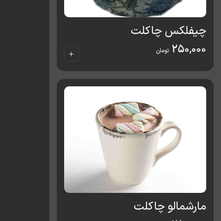
چیفلکس چاکلت
250,000
تومان
مارشمالو چاکلت