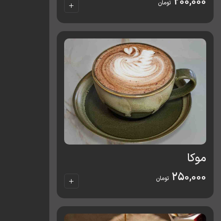
200,000
تومان
موکا
250,000
تومان