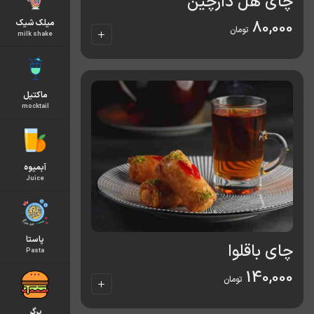
چای هل دارچین
میلک شیک
80,000
تومان
milk shake
ماکتیل
mocktail
آبمیوه
Juice
پاستا
چای باقلوا
Pasta
140,000
تومان
برگر