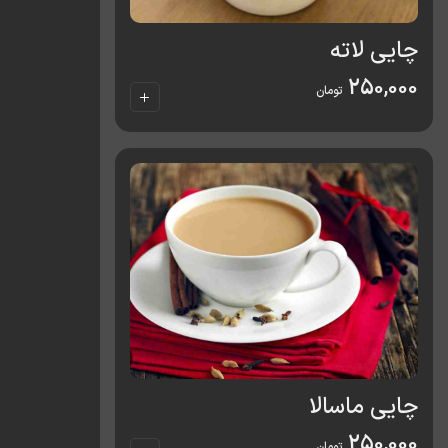
چایی لاته
250,000
تومان
چایی ماسالا
250,000
تومان