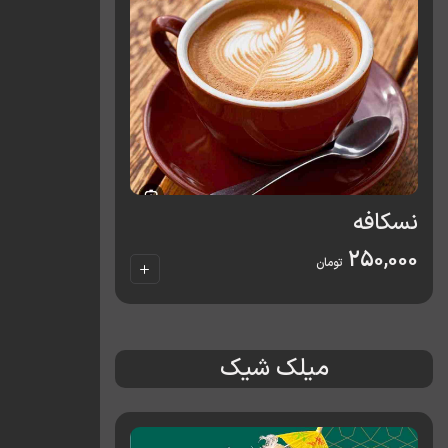
نسکافه
250,000
تومان
میلک شیک