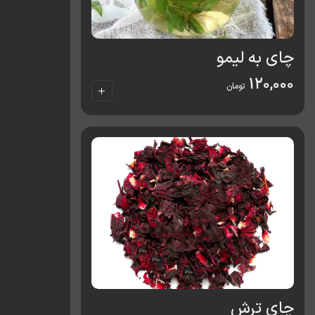
چای به لیمو
120,000
تومان
چای ترش