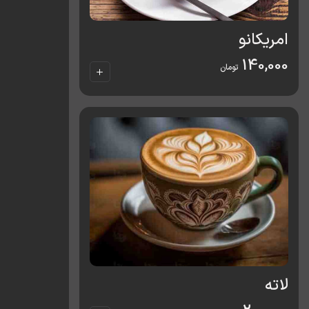
امریکانو
140,000
تومان
لاته