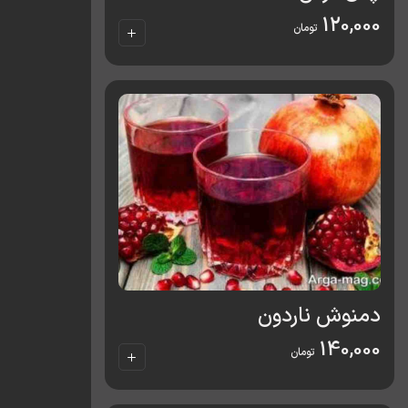
120,000
تومان
دمنوش ناردون
140,000
تومان