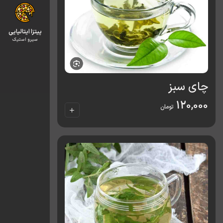
پیتزا ایتالیایی
سیرو استیک
چای سبز
120,000
تومان