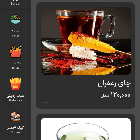
Burger
سالاد
Salad
بشقاب
Dish
چای زعفران
120,000
سیب زمینی
تومان
Potatoes
کیک +دسر
Deser