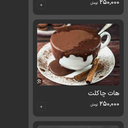
250,000
تومان
هات چاکلت
250,000
تومان