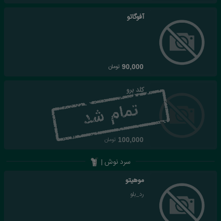
آفوگاتو
تومان
90,000
کلد برو
تومان
100,000
سرد نوش |
موهیتو
رد_بلو