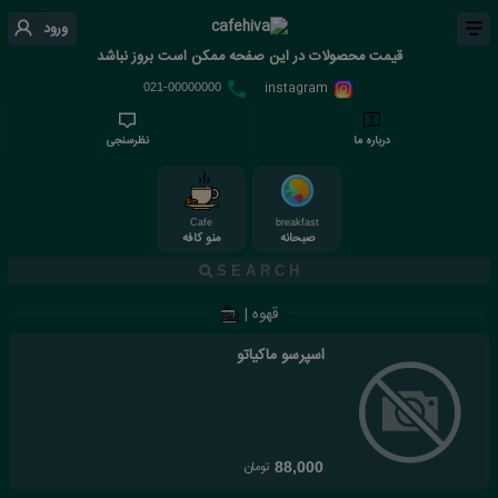
ورود
قیمت محصولات در این صفحه ممکن است بروز نباشد
instagram
021-00000000
درباره ما
نظرسنجی
Cafe
breakfast
صبحانه
منو کافه
قهوه |
اسپرسو ماکیاتو
تومان
88,000