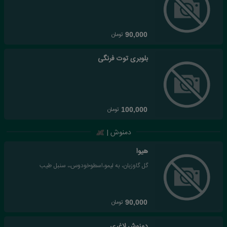
تومان
90,000
بلوبری توت فرنگی
تومان
100,000
دمنوش |
هیوا
گل گاوزبان، به لیمو،اسطوخودوس،، سنبل طیب
تومان
90,000
دمنوش لاغری