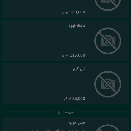
تومان
100,000
ماسالا قهوه
تومان
115,000
شیر گرم
تومان
55,000
شربت |
حس خوب
بهارنارج، بیدمشک،گلاب،دارچین،تخم شربتی