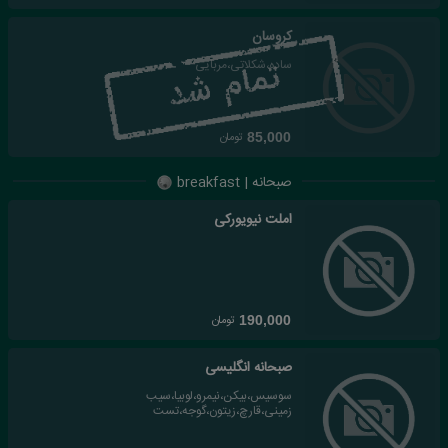
کروسان
ساده،شکلاتی،مربایی
تومان
85,000
صبحانه | breakfast
املت نیویورکی
تومان
190,000
صبحانه انگلیسی
سوسیس،بیکن،نیمرو،لوبیا،سیب
زمینی،قارچ،زیتون،گوجه،تست