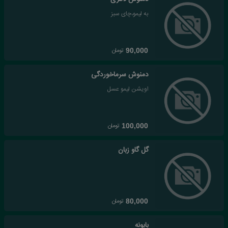
به لیمو،چای سبز
تومان
90,000
دمنوش سرماخوردگی
اویشن لیمو عسل
تومان
100,000
گل گاو زبان
تومان
80,000
بابونه