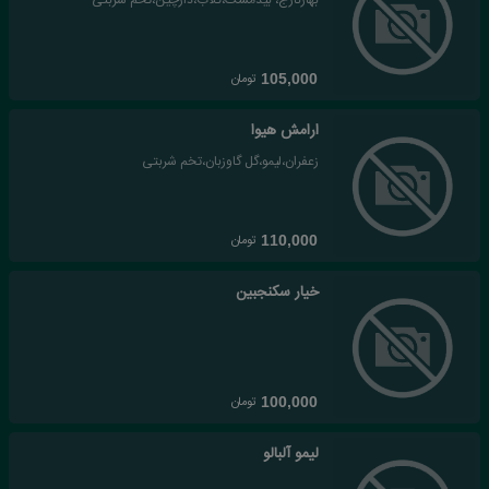
تومان
105,000
ارامش هیوا
زعفران،لیمو،گل گاوزبان،تخم شربتی
تومان
110,000
خیار سکنجبین
تومان
100,000
لیمو آلبالو