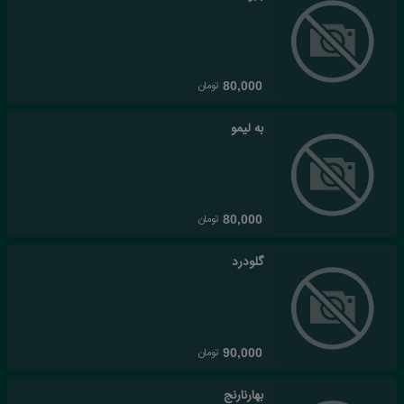
تومان
80,000
به لیمو
تومان
80,000
گلودرد
تومان
90,000
بهارنارنج