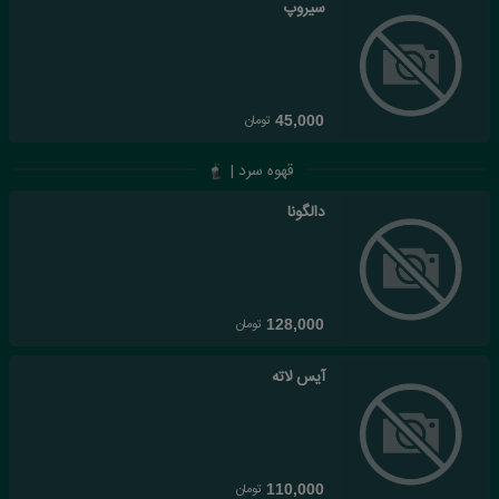
سیروپ
تومان
45,000
قهوه سرد |
دالگونا
تومان
128,000
آیس لاته
تومان
110,000