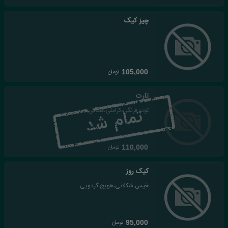
چیز کیک
تومان
105,000
تارت
توت فرنگی،کراملی،فندقی...
تومان
110,000
کیک روز
خیس شکلاتی،هویج،گردویی
تومان
95,000